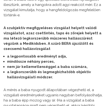
illesztünk, amely a hangokra adott agyi reakciót méri. Ez a
vizsgálat kimutatja, hogy a hangfeldolgozás megfelelően
történik-e.
A szubjektív megfigyeléses vizsgálat helyett valódi
vizsgálatot, azaz csettintés, taps és zörejek helyett a
ma létező legkorszerűbb műszeres hallásszűrést
végzünk a Medikidsben. A szűrő BERA újszülött és
csecsemő hallásvizsgálat
a legpontosabb eredményt adja,
mindössze néhány perces,
nem jár kellemetlenséggel a baba számára,
a legkorszerűbb és legmegbízhatóbb objektív
hallásvizsgálati módszer.
A mérés a baba nyugodt állapotában végezhető el, a
vizsgálati eredményeket ugyanis nagyban befolyásolhatja,
ha a baba épp mozog vagy sír. (Ha a vizsgálat a baba
nyugtalansága miatt nem végezhető el, akkor későbbi