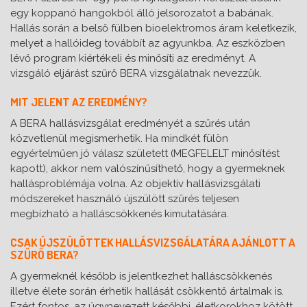
egy koppanó hangokból álló jelsorozatot a babának.
Hallás során a belső fülben bioelektromos áram keletkezik,
melyet a hallóideg továbbít az agyunkba. Az eszközben
lévő program kiértékeli és minősíti az eredményt. A
vizsgáló eljárást szűrő BERA vizsgálatnak nevezzük.
MIT JELENT AZ EREDMÉNY?
A BERA hallásvizsgálat eredményét a szűrés után
közvetlenül megismerhetik. Ha mindkét fülön
egyértelműen jó válasz született (MEGFELELT minősítést
kapott), akkor nem valószínűsíthető, hogy a gyermeknek
hallásproblémája volna. Az objektív hallásvizsgálati
módszereket használó újszülött szűrés teljesen
megbízható a halláscsökkenés kimutatására.
CSAK ÚJSZÜLÖTTEK HALLÁSVIZSGÁLATÁRA AJÁNLOTT A
SZŰRŐ BERA?
A gyermeknél később is jelentkezhet halláscsökkenés
illetve élete során érhetik hallását csökkentő ártalmak is.
Ezért fontos, az úgynevezett későbbi, életkorokhoz kötött