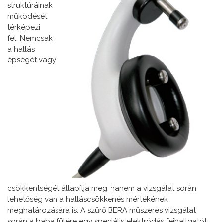
struktúráinak
működését
térképezi
fel. Nemcsak
a hallás
épségét vagy
csökkentségét állapítja meg, hanem a vizsgálat során
lehetőség van a halláscsökkenés mértékének
meghatározására is. A szűrő BERA műszeres vizsgálat
során a baba fülére egy speciális elektródás fejhallgatót