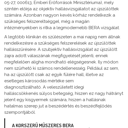
05-27, 000613, Emberi Erőforrások Minisztériuma), mely
szintén előírja az okjektív hallásvizsgálatot az újszülöttek
számára. Azonban nagyon kevés kórház rendelkezik a
szükséges felszereltséggel, még a magán
intézményekben is ritka a legmodernebb BERA vizsgálat.
A legtöbb klinikán és szülészeten a mai napig nem állnak
rendelkezésre a szükséges felszerelések az újszülöttek
hallásszűrésére.
A szubjektív hallásvizsgálat az újszülött
zajra adott válaszának megfigyelését jelenti, ennek
megfelelően aligha mondható elégségesnek. Ily módon
nem szűrhető ki számos rendellenesség. Például az sem,
ha az újszülött csak az egyik fülére hall, illetve az
esetleges károsodás mértéke sem
diagnosztizálható. A veleszületett idegi
halláscsökkenés súlyos betegség, hiszen ez nagy hátrányt
jelent egy kisgyermek számára, hiszen a hallásnak
hatalmas szerep jut a beszédértés és beszédfejlődés
szempontjából.
A KORSZERŰ MŰSZERES BERA