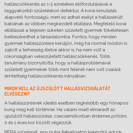
halláscsökkenés az 1-3 ezrelékes előfordulásával a
leggyakoribb születéskori defektus. A korai kimutatás
alapvető fontosságú, mert ez adhat esélyt a hallássérült
babának az időben megkezdett ellátásra. Megfelelő korai
ellátással a teljesen süketen született gyermek tökéletesen
beilleszkedhet a társadalomba. Fontos, hogy minden
gyermek hallásszűrésre kerüljön, még ha normál módon is
zajlott a terhesség illetve akkor is, ha nem volt a
rokonságban veleszületett halláscsökkenés. Több
tanulmány bizonyította, hogy a hallásproblémával
született gyermekek több mint felénél nem volt családi
érintettség halláscsökkenés irányában.
MIKOR KELL AZ ÚJSZÜLÖTT HALLÁSVIZSGÁLATÁT
ELVÉGEZNI?
A hallásszűrésnek ideális esetben legkésőbb egy hónapos
korig meg kell történnie. Ha valami miatt elmaradt az
újszülött hallásszűrése, csecsemőkorban érdemes pótolni.
0 és 1 éves kor között végezzük.
BERA-szűrésnél
egy puha fejhallgatón keresztül adunk