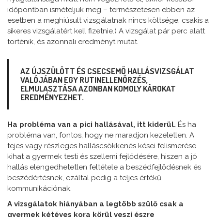
időpontban ismételjük meg – természetesen ebben az
esetben a meghiúsult vizsgálatnak nincs költsége, csakis a
sikeres vizsgálatért kell fizetnie.) A vizsgálat pár perc alatt
történik, és azonnali eredményt mutat.
AZ ÚJSZÜLÖTT ÉS CSECSEMŐ HALLÁSVIZSGÁLAT
VALÓJÁBAN EGY RUTINELLENŐRZÉS,
ELMULASZTÁSA AZONBAN KOMOLY KÁROKAT
EREDMÉNYEZHET.
Ha probléma van a pici hallásával, itt kiderül.
És ha
probléma van, fontos, hogy ne maradjon kezeletlen. A
tejes vagy részleges halláscsökkenés kései felismerése
kihat a gyermek testi és szellemi fejlődésére, hiszen a jó
hallás elengedhetetlen feltétele a beszédfejlődésnek és
beszédértésnek, ezáltal pedig a teljes értékű
kommunikációnak.
A vizsgálatok hiányában a legtöbb szülő csak a
gyermek kétéves kora körül veszi észre