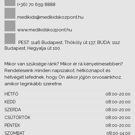
(+36) 70 659 8888
medikids@medikidskozpont.hu
www.medikidskozpont.hu
PEST: 1146 Budapest, Thököly út 137; BUDA: 1112
Budapest, Hegyalja út 100.
Mikor van szüksége ránk? Mikor ér rá kényelmesebben?
Rendeléseink minden napszakot, hétköznapot és
hétvégét lefednek, hogy Ön akkor jöjjön orvosainkhoz,
amikor leginkább szeretne.
HÉTFŐ
08:00-20:00
KEDD
08:00-20:00
SZERDA
08:00-20:00
CSÜTÖRTÖK
08:00-20:00
PÉNTEK
08:00-20:00
SZOMBAT
08:00-14:00