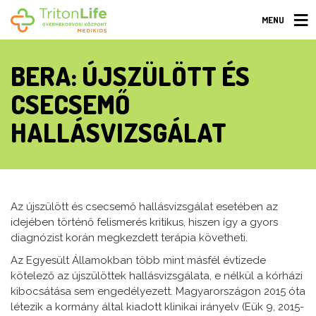
MENU
BERA: ÚJSZÜLÖTT ÉS
CSECSEMŐ
HALLÁSVIZSGÁLAT
Az újszülött és csecsemő hallásvizsgálat esetében az
idejében történő felismerés kritikus, hiszen így a gyors
diagnózist korán megkezdett terápia követheti.
Az Egyesült Államokban több mint másfél évtizede
kötelező az újszülöttek hallásvizsgálata, e nélkül a kórházi
kibocsátása sem engedélyezett. Magyarországon 2015 óta
létezik a kormány által kiadott klinikai irányelv (Eük 9, 2015-