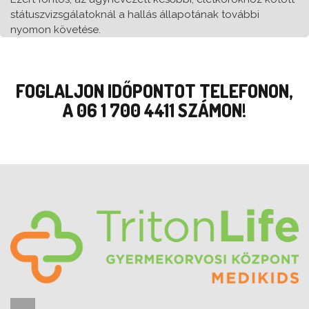
státuszvizsgálatoknál a hallás állapotának további
nyomon követése.
FOGLALJON IDŐPONTOT TELEFONON,
A 06 1 700 4411 SZÁMON!