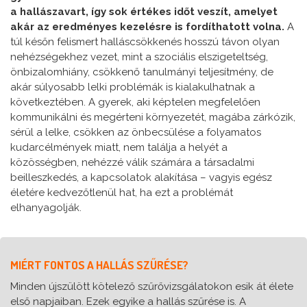
a hallászavart, így sok értékes időt veszít, amelyet
akár az eredményes kezelésre is fordíthatott volna.
A
túl későn felismert halláscsökkenés hosszú távon olyan
nehézségekhez vezet, mint a szociális elszigeteltség,
önbizalomhiány, csökkenő tanulmányi teljesítmény, de
akár súlyosabb lelki problémák is kialakulhatnak a
következtében. A gyerek, aki képtelen megfelelően
kommunikálni és megérteni környezetét, magába zárkózik,
sérül a lelke, csökken az önbecsülése a folyamatos
kudarcélmények miatt, nem találja a helyét a
közösségben, nehézzé válik számára a társadalmi
beilleszkedés, a kapcsolatok alakítása – vagyis egész
életére kedvezőtlenül hat, ha ezt a problémát
elhanyagolják.
MIÉRT FONTOS A HALLÁS SZŰRÉSE?
Minden újszülött kötelező szűrővizsgálatokon esik át élete
első napjaiban. Ezek egyike a hallás szűrése is. A