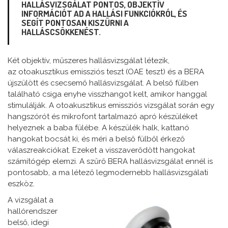
HALLÁSVIZSGÁLAT PONTOS, OBJEKTÍV
INFORMÁCIÓT AD A HALLÁSI FUNKCIÓKRÓL, ÉS
SEGÍT PONTOSAN KISZŰRNI A
HALLÁSCSÖKKENÉST.
Két objektív, műszeres hallásvizsgálat létezik,
az otoakusztikus emissziós teszt (OAE teszt) és a BERA
újszülött és csecsemő hallásvizsgálat. A belső fülben
található csiga enyhe visszhangot kelt, amikor hanggal
stimulálják. A otoakusztikus emissziós vizsgálat során egy
hangszórót és mikrofont tartalmazó apró készüléket
helyeznek a baba fülébe. A készülék halk, kattanó
hangokat bocsát ki, és méri a belső fülből érkező
válaszreakciókat. Ezeket a visszaverődött hangokat
számítógép elemzi. A szűrő BERA hallásvizsgálat ennél is
pontosabb, a ma létező legmodernebb hallásvizsgálati
eszköz.
A vizsgálat a
hallórendszer
belső, idegi