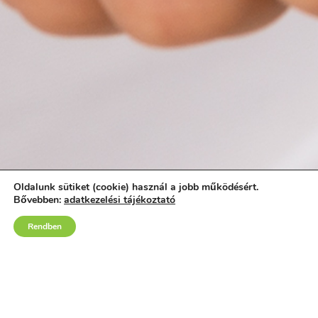
Oldalunk sütiket (cookie) használ a jobb működésért.
Bővebben:
adatkezelési tájékoztató
Rendben
GYERMEKBŐRGYÓGYÁSZAT