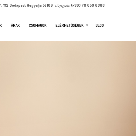
A:
1112 Budapest Hegyalja út 100
Előjegyzés:
(+36) 70 659 8888
K
ÁRAK
CSOMAGOK
ELÉRHETŐSÉGEK
BLOG