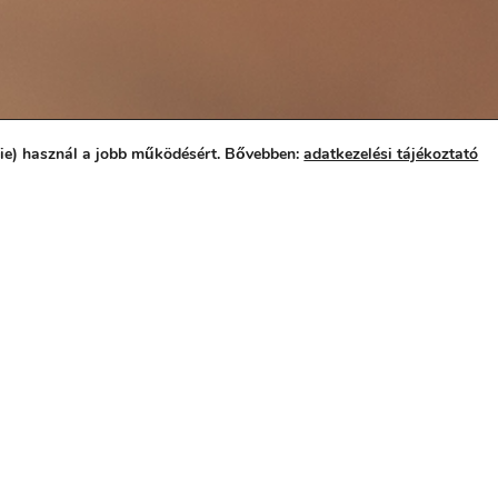
kie) használ a jobb működésért. Bővebben:
adatkezelési tájékoztató
 ÉS GYERMEK ÚJRAÉLE
észetes fejlődéséből következnek be, azonban a szülők figyel
ött foglalkozunk súlyos állapotok felismerésével (például a láz
ecsemő és kisgyermek újraélesztés helyes technikájának elsaját