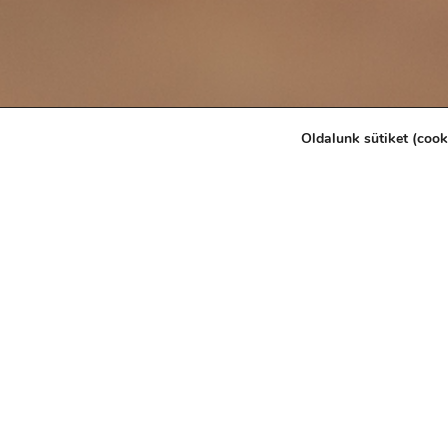
Oldalunk sütiket (coo
BABAELSŐSEGÉLY
A gyermekkori balesetek gyakran a gyermek term
Gyakorlatorientált tanfolyamunk során többek köz
krupp, asztma), és nagy hangsúlyt fektetünk a cs
A KÉPZÉS CÉLJA