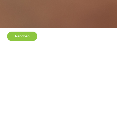
Rendben
SZTÉSI OKTATÁS
metlensége is vezethet tragédiához.
görcs, az epilepsziás görcs, légúti idegentest,
ítására.