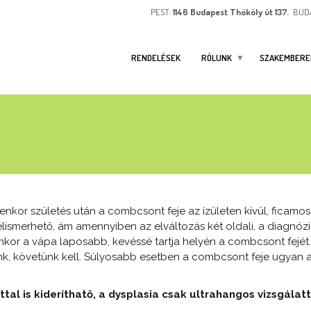
PEST:
1146 Budapest Thököly út 137.
BUD
RENDELÉSEK
RÓLUNK
SZAKEMBERE
yenkor születés után a combcsont feje az ízületen kívül, ficamo
elismerhető, ám amennyiben az elváltozás két oldali, a diagnózi
yenkor a vápa laposabb, kevéssé tartja helyén a combcsont fejét
ünk, követünk kell. Súlyosabb esetben a combcsont feje ugyan 
tal is kideríthatő, a dysplasia csak ultrahangos vizsgálat