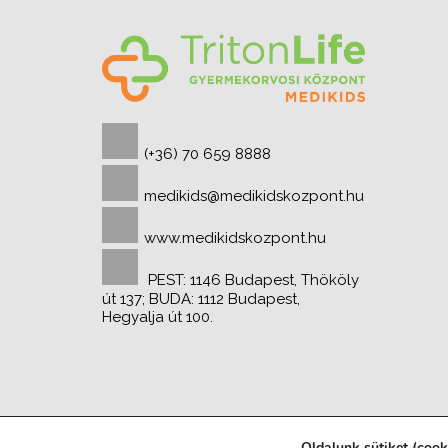
(+36) 70 659 8888
medikids@medikidskozpont.hu
www.medikidskozpont.hu
PEST: 1146 Budapest, Thököly
út 137; BUDA: 1112 Budapest,
Hegyalja út 100.
Oldalunk sütiket (coo