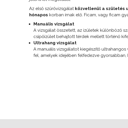
Az első szűrővizsgálat
közvetlenül a
születés 
hónapos
korban írnak elő. Ficam, vagy ficam gy
Manuális vizsgálat
A vizsgálat összetett, az ízületek különböző 
csípőízület behajtott térdek mellett történő ki
Ultrahang vizsgálat
A manuális vizsgálatot kiegészítő ultrahangos
fel, amelyek idejében felfedezve gyorsabban,