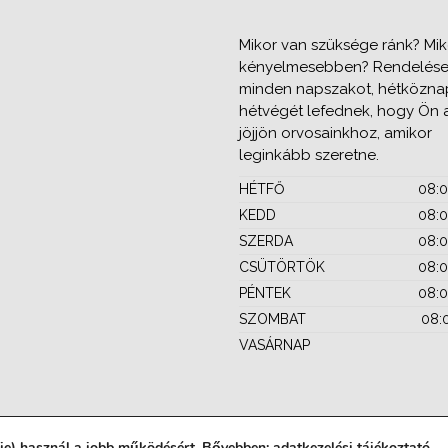
Mikor van szüksége ránk? Miko
kényelmesebben? Rendelése
minden napszakot, hétközna
hétvégét lefednek, hogy Ön 
jöjjön orvosainkhoz, amikor
leginkább szeretne.
HÉTFŐ
08:
KEDD
08:
SZERDA
08:
CSÜTÖRTÖK
08:
PÉNTEK
08:
SZOMBAT
08:
VASÁRNAP
kie) használ a jobb működésért. Bővebben:
adatkezelési tájékoztató