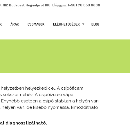
A:
1112 Budapest Hegyalja út 100
Előjegyzés:
(+36) 70 659 8888
K
ÁRAK
CSOMAGOK
ELÉRHETŐSÉGEK
BLOG
s helyzetben helyezkedik el. A csípőficam
s sokszor nehéz. A csípőízületi vápa
. Enyhébb esetben a csípő stabilan a helyén van,
a helyén van, de kisebb nyomással kimozdítható
tal diagnosztizálható.