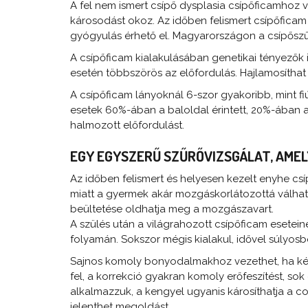
A fel nem ismert csípő dysplasia csípőficamhoz
károsodást okoz. Az időben felismert csípőficam 
gyógyulás érhető el. Magyarországon a csípőszűr
A csípőficam kialakulásában genetikai tényezők i
esetén többszörös az előfordulás. Hajlamosíthat 
A csípőficam lányoknál 6-szor gyakoribb, mint fi
esetek 60%-ában a baloldal érintett, 20%-ában a 
halmozott előfordulást.
EGY EGYSZERŰ SZŰRŐVIZSGÁLAT, AME
Az időben felismert és helyesen kezelt enyhe c
miatt a gyermek akár mozgáskorlátozottá válhat. 
beültetése oldhatja meg a mozgászavart.
A szülés után a világrahozott csípőficam esete
folyamán. Sokszor mégis kialakul, idővel súlyosb
Sajnos komoly bonyodalmakhoz vezethet, ha késő
fel, a korrekció gyakran komoly erőfeszítést, s
alkalmazzuk, a kengyel ugyanis károsíthatja a 
jelenthet megoldást.