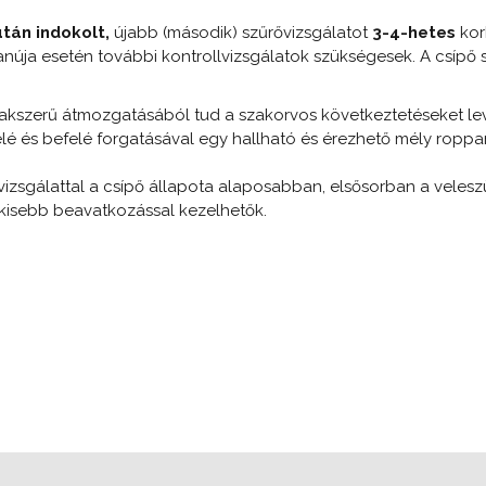
után
indokolt
,
újabb (második) szűrővizsgálatot
3-4-hetes
kor
anúja esetén további kontrollvizsgálatok szükségesek. A csípő 
szakszerű átmozgatásából tud a szakorvos következtetéseket lev
felé és befelé forgatásával egy hallható és érezhető mély roppan
 vizsgálattal a csípő állapota alaposabban, elsősorban a veles
 kisebb beavatkozással kezelhetők.