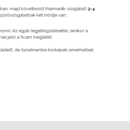
ban, majd következőt (harmadik vizsgálat)
3-4
szűrővizsgálatnak két módja van:
onni. Az egyik legjellegzetesebb, amikor a
ás jelzi a ficam meglétét.
zületett, de tünetmentes kórképek ismerhetőek