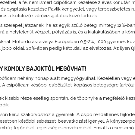
 vezethet, a fel nem ismert csípőficam kezelése 2 éves kor ut
és dysplasia kezelése Pavlik kengyellel, vagy terpeszbetétes ru
és a kötelező szűrővizsgálatok közé tartozik.
s szerepet játszanak: ha az egyik szülő beteg, mintegy 12%-ban
rá a helytelenül végzett pólyázás is, és a kialakulásában a kör
úknál. Előfordulási aránya Európában 0,5-2%, 1000 gyermek közü
jobb oldal, 20%-ában pedig kétoldali az elváltozás. Az ilyen ú
LY KOMOLY BAJOKTÓL MEGÓVHAT!
sípőficam néhány hónap alatt meggyógyulhat. Kezeletlen vagy 
A csípőficam későbbi csípőízületi kopásos betegségre (artrózis)
inek kisebb része esetleg spontán, de többnyire a megfelelő k
odik.
n kerül szakorvoshoz a gyermek. A csípő rendellenes fejlődés
ok esetben későbbi sebészeti beavatkozást igényel. A kényszerp
combfej fejlődését, egészséges növekedését. Emiatt a csecsem