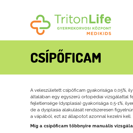
CSÍPŐFICAM
A veleszületett csípőficam gyakorisága 0,05%, il
általában egy egyszerű ortopédiai vizsgálattal f
fejletlensége (dysplasia) gyakorisága 0,5-1%, il
de a dysplasia alakulását rendszeresen figyeln
a vápából, ezt az állapotot azonnal kezelni kell.
Míg a csípőficam többnyire manuális vizsgálat