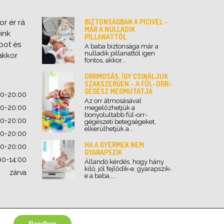
BIZTONSÁGBAN A PICIVEL -
r ér rá
MÁR A NULLADIK
ink
PILLANATTÓL
pot és
A baba biztonsága már a
nulladik pillanattól igen
akkor
fontos, akkor...
ORRMOSÁS: ÍGY CSINÁLJUK
SZAKSZERŰEN - A FÜL-ORR-
GÉGÉSZ MEGMUTATJA
00-20:00
Az orr átmosásával
00-20:00
megelőzhetjük a
bonyolultabb fül-orr-
00-20:00
gégészeti betegségeket,
elkerülhetjük a...
00-20:00
HA A GYERMEK NEM
00-20:00
GYARAPSZIK
00-14:00
Állandó kérdés, hogy hány
kiló, jól fejlődik-e, gyarapszik-
zárva
e a baba....
Rendben