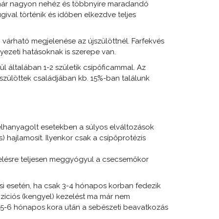
án már nagyon nehéz és többnyire maradandó
gival történik és időben elkezdve teljes
 várható megjelenése az újszülöttnél. Farfekvés
nyezeti hatásoknak is szerepe van.
l általában 1-2 születik csípőficammal. Az
jszülöttek családjában kb. 15%-ban találunk
elhanyagolt esetekben a súlyos elváltozások
 hajlamosít. Ilyenkor csak a csípőprotézis
ezelésre teljesen meggyógyul a csecsemőkor
i esetén, ha csak 3-4 hónapos korban fedezik
ozíciós (kengyel) kezelést ma már nem
ő 5-6 hónapos kora után a sebészeti beavatkozás