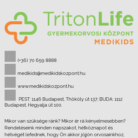
(+36) 70 659 8888
medikids@medikidskozpont.hu
www.medikidskozpont.hu
PEST: 1146 Budapest, Thököly út 137; BUDA: 1112
Budapest, Hegyalja út 100.
Mikor van szüksége ránk? Mikor ér rá kényelmesebben?
Rendeléseink minden napszakot, hétköznapot és
hétvégét lefednek, hogy Ön akkor jöjjön orvosainkhoz,