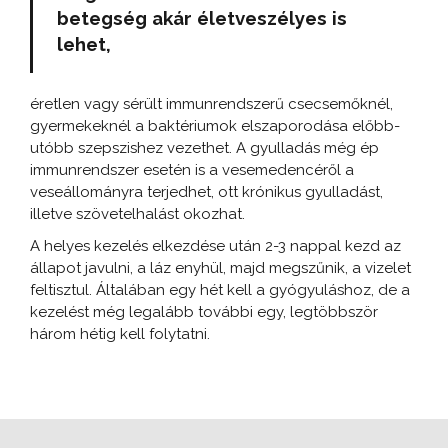
betegség akár életveszélyes is
lehet,
éretlen vagy sérült immunrendszerű csecsemőknél,
gyermekeknél a baktériumok elszaporodása előbb-
utóbb szepszishez vezethet. A gyulladás még ép
immunrendszer esetén is a vesemedencéről a
veseállományra terjedhet, ott krónikus gyulladást,
illetve szövetelhalást okozhat.
A helyes kezelés elkezdése után 2-3 nappal kezd az
állapot javulni, a láz enyhül, majd megszűnik, a vizelet
feltisztul. Általában egy hét kell a gyógyuláshoz, de a
kezelést még legalább további egy, legtöbbször
három hétig kell folytatni.