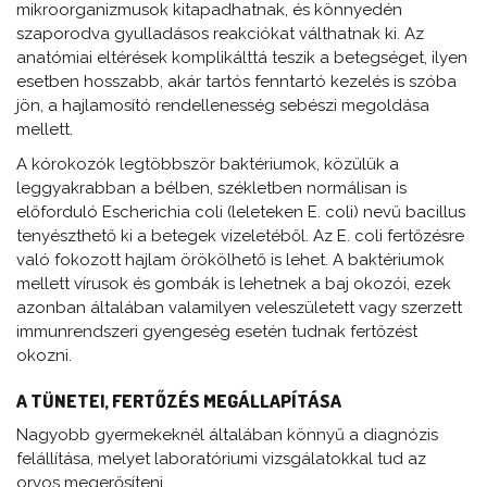
mikroorganizmusok kitapadhatnak, és könnyedén
szaporodva gyulladásos reakciókat válthatnak ki. Az
anatómiai eltérések komplikálttá teszik a betegséget, ilyen
esetben hosszabb, akár tartós fenntartó kezelés is szóba
jön, a hajlamosító rendellenesség sebészi megoldása
mellett.
A kórokozók legtöbbször baktériumok, közülük a
leggyakrabban a bélben, székletben normálisan is
előforduló Escherichia coli (leleteken E. coli) nevű bacillus
tenyészthető ki a betegek vizeletéből. Az E. coli fertőzésre
való fokozott hajlam örökölhető is lehet. A baktériumok
mellett vírusok és gombák is lehetnek a baj okozói, ezek
azonban általában valamilyen veleszületett vagy szerzett
immunrendszeri gyengeség esetén tudnak fertőzést
okozni.
A TÜNETEI, FERTŐZÉS MEGÁLLAPÍTÁSA
Nagyobb gyermekeknél általában könnyű a diagnózis
felállítása, melyet laboratóriumi vizsgálatokkal tud az
orvos megerősíteni.