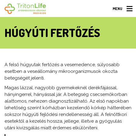
MENU
HÚGYÚTI FERTŐZÉS
A felső húgyutak fertőzés a vesemedence, súlyosabb
esetben a veseállomány mikroorganizmusok okozta
betegségét jelenti.
Magas lázzal, nagyobb gyermekeknél derékfájással,
hányingerrel, hányással jár. A betegség csecsemőkorban
alattomos, nehezen diagnosztizálható. Az első napokban
lehetőség szerint kórházban kezelendő kórkép hátterében
sokszor húgyúti fejlődési rendellenesség áll. A felnőttkori
esetektől a kezelés hossza, jellege, illetve a gyógyulás
utáni kivizsgálás miatt érdemes elkülöníteni.