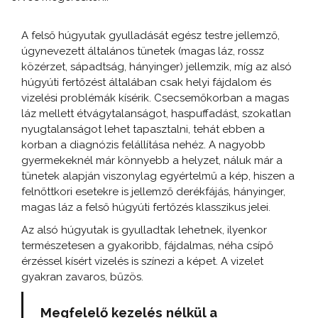
A felső húgyutak gyulladását egész testre jellemző,
úgynevezett általános tünetek (magas láz, rossz
közérzet, sápadtság, hányinger) jellemzik, míg az alsó
húgyúti fertőzést általában csak helyi fájdalom és
vizelési problémák kísérik. Csecsemőkorban a magas
láz mellett étvágytalanságot, haspuffadást, szokatlan
nyugtalanságot lehet tapasztalni, tehát ebben a
korban a diagnózis felállítása nehéz. A nagyobb
gyermekeknél már könnyebb a helyzet, náluk már a
tünetek alapján viszonylag egyértelmű a kép, hiszen a
felnőttkori esetekre is jellemző derékfájás, hányinger,
magas láz a felső húgyúti fertőzés klasszikus jelei.
Az alsó húgyutak is gyulladtak lehetnek, ilyenkor
természetesen a gyakoribb, fájdalmas, néha csípő
érzéssel kísért vizelés is színezi a képet. A vizelet
gyakran zavaros, bűzös.
Megfelelő kezelés nélkül a