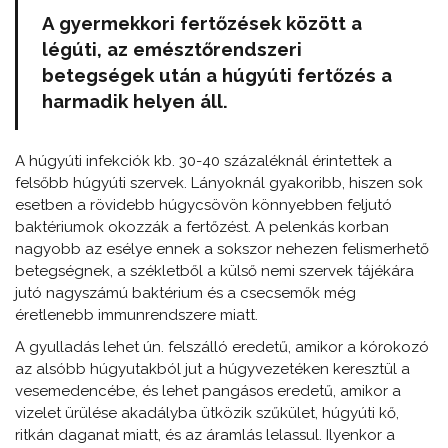
A gyermekkori fertőzések között a
légúti, az emésztőrendszeri
betegségek után a húgyúti fertőzés a
harmadik helyen áll.
A húgyúti infekciók kb. 30-40 százaléknál érintettek a
felsőbb húgyúti szervek. Lányoknál gyakoribb, hiszen sok
esetben a rövidebb húgycsövön könnyebben feljutó
baktériumok okozzák a fertőzést. A pelenkás korban
nagyobb az esélye ennek a sokszor nehezen felismerhető
betegségnek, a székletből a külső nemi szervek tájékára
jutó nagyszámú baktérium és a csecsemők még
éretlenebb immunrendszere miatt.
A gyulladás lehet ún. felszálló eredetű, amikor a kórokozó
az alsóbb húgyutakból jut a húgyvezetéken keresztül a
vesemedencébe, és lehet pangásos eredetű, amikor a
vizelet ürülése akadályba ütközik szűkület, húgyúti kő,
ritkán daganat miatt, és az áramlás lelassul. Ilyenkor a