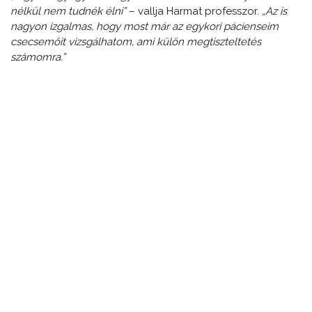
nélkül nem tudnék élni”
– vallja Harmat professzor.
„Az is
nagyon izgalmas, hogy most már az egykori pácienseim
csecsemőit vizsgálhatom, ami külön megtiszteltetés
számomra.”