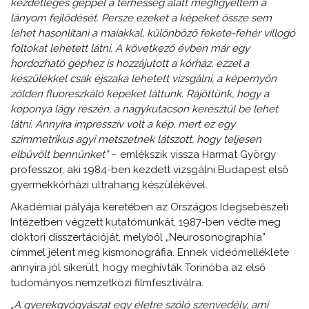
kezdetleges géppel a terhesség alatt megfigyeltem a
lányom fejlődését. Persze ezeket a képeket össze sem
lehet hasonlítani a maiakkal, különböző fekete-fehér villogó
foltokat lehetett látni. A következő évben már egy
hordozható géphez is hozzájutott a kórház, ezzel a
készülékkel csak éjszaka lehetett vizsgálni, a képernyőn
zölden fluoreszkáló képeket láttunk. Rájöttünk, hogy a
koponya lágy részén, a nagykutacson keresztül be lehet
látni. Annyira impresszív volt a kép, mert ez egy
szimmetrikus agyi metszetnek látszott, hogy teljesen
elbűvölt bennünket”
– emlékszik vissza Harmat György
professzor, aki 1984-ben kezdett vizsgálni Budapest első
gyermekkórházi ultrahang készülékével.
Akadémiai pályája keretében az Országos Idegsebészeti
Intézetben végzett kutatómunkát, 1987-ben védte meg
doktori disszertációját, melyből „Neurosonographia”
címmel jelent meg kismonográfia. Ennek videómelléklete
annyira jól sikerült, hogy meghívták Torinóba az első
tudományos nemzetközi filmfesztiválra.
„A gyerekgyógyászat egy életre szóló szenvedély, ami