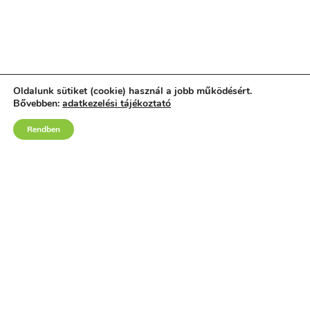
Oldalunk sütiket (cookie) használ a jobb működésért.
Bővebben:
adatkezelési tájékoztató
Rendben
(+36) 70 659 8888