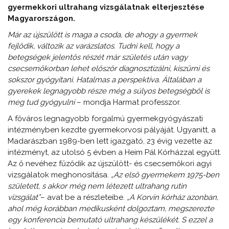
gyermekkori ultrahang vizsgálatnak elterjesztése
Magyarországon.
Már az újszülött is maga a csoda, de ahogy a gyermek
fejlődik, változik az varázslatos. Tudni kell, hogy a
betegségek jelentős részét már születés után vagy
csecsemőkorban lehet először diagnosztizálni, kiszűrni és
sokszor gyógyítani. Hatalmas a perspektíva. Általában a
gyerekek legnagyobb része még a súlyos betegségből is
meg tud gyógyulni
– mondja Harmat professzor.
A főváros legnagyobb forgalmú gyermekgyógyászati
intézményben kezdte gyermekorvosi pályáját. Ugyanitt, a
Madarászban 1989-ben lett igazgató, 23 évig vezette az
intézményt, az utolsó 5 évben a Heim Pál Kórházzal együtt.
Az ő nevéhez fűződik az újszülött- és csecsemőkori agyi
vizsgálatok meghonosítása.
„Az első gyermekem 1975-ben
született, s akkor még nem létezett ultrahang rutin
vizsgálat”
– avat be a részleteibe.
„A Korvin kórház azonban,
ahol még korábban medikusként dolgoztam, megszerezte
egy konferencia bemutató ultrahang készülékét. S ezzel a