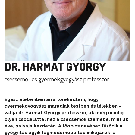
DR. HARMAT GYÖRGY
csecsemő- és gyermekgyógyász professzor
Egész életemben arra törekedtem, hogy
gyermekgyógyász maradjak testben és lélekben –
vallja dr. Harmat György professzor, aki még mindig
olyan csodálattal néz a csecsemők szemébe, mint 40
éve, pályája kezdetén. A főorvos nevéhez fűződik a
gyógyítás egyik legmodernebb technikájának, a