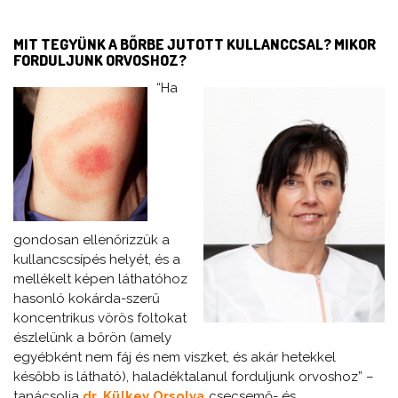
MIT TEGYÜNK A BŐRBE JUTOTT KULLANCCSAL? MIKOR
FORDULJUNK ORVOSHOZ?
“Ha
gondosan ellenőrizzük a
kullancscsípés helyét, és a
mellékelt képen láthatóhoz
hasonló kokárda-szerű
koncentrikus vörös foltokat
észlelünk a bőrön (amely
egyébként nem fáj és nem viszket, és akár hetekkel
később is látható), haladéktalanul forduljunk orvoshoz” –
tanácsolja
dr. Külkey Orsolya
csecsemő- és