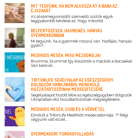
MIT TEGYÜNK, HA NEM ALUSSZA ÁT A BABA AZ
ÉJSZAKÁT
Az alvásmegvonástól szenvedő szülők egyik
leggyakoribb kérdése az, hogy mikortól...
BÉLFERTŐZÉSEK, HASMENÉS, HÁNYÁS
GYERMEKKORBAN
Mi tegyünk, ha a gyermek rosszul van, hasfájás, hányás
gyötri?...
MEDIKIDS MESÉK: MISU MÉZGONDJAI
Brumma, brumma! Így köszöntik a mackók a bocsaikat.
Van kedvük...
TRITONLIFE SEGÉLYALAP AZ EGÉSZSÉGÜGYI
DOLGOZÓK UKRAJNÁBÓL MENEKÜLŐ
HOZZÁTARTOZÓINAK MEGSEGÍTÉSÉRE
Segélyalapot hozott létre az egészségügyben dolgozók
Ukrajnában élő hozzátartozóinak megsegítésére...
MEDIKIDS MESÉK: CSIBI ÉS A VÉRVÉTEL
Elindult a TritonLife MediKids mesecsatornája. ?? Régi
vágyunk vált ezzel...
GYERMEKKORI TOROKGYULLADÁS