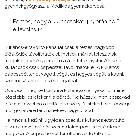
gyermekgyógyász, a Medikids gyermekorvosa.
Fontos, hogy a
kullancsokat 4-5 órán belül
eltávolítsuk.
Kullancs-eltávolító kanállal csak a testes, nagyobb
élősködők távolíthatók el, melyek már jól teleszívták
magukat, így kényelmesen alájuk lehet nyúlni. A kisebb
kullancsok csak csipesszel távolíthatók el. A kullancs
csipeszből lehet vágott végűt és hegyes végűt is kapni,
szerencsés, ha rugós és forgatható.
Óvatosan meg kell csípni a kullancsot a nyakához minél
közelebb, és kitekerni a bőrből. Ne húzzuk, mert beszakad
a feje és ezzel nő a fertőzésveszély. A kitekert állat épsége,
mozgó lábai ellenőrizhetőek nagyító alatt.
Ha nincs a kezünk ügyében speciális kullancs eltávolító
eszköz, egyszerű női szemöldökcsipesz is tökéletesen
megteszi. A csípés helyét fertőtlenítsük le (alkohol,