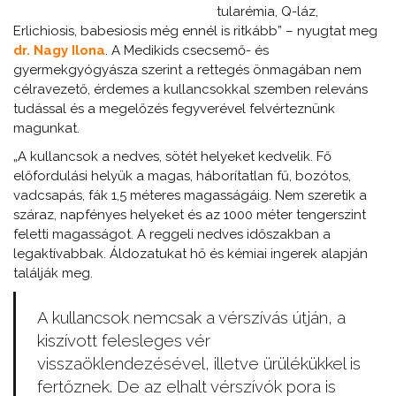
tularémia, Q-láz,
Erlichiosis, babesiosis még ennél is
ritkább” – nyugtat meg
dr. Nagy Ilona
. A Medikids csecsemő- és
gyermekgyógyásza szerint a rettegés önmagában nem
célravezető, érdemes a kullancsokkal szemben releváns
tudással és a megelőzés fegyverével felvérteznünk
magunkat.
„A kullancsok a nedves, sötét helyeket kedvelik. Fő
előfordulási helyük a magas, háborítatlan fű, bozótos,
vadcsapás, fák 1,5 méteres magasságáig. Nem szeretik a
száraz, napfényes helyeket és az 1000 méter tengerszint
feletti magasságot. A reggeli nedves időszakban a
legaktívabbak.
Áldozatukat hő és kémiai ingerek alapján
találják meg.
A kullancsok nemcsak a vérszívás útján, a
kiszívott felesleges vér
visszaöklendezésével, illetve ürülékükkel is
fertőznek. De az elhalt vérszívók pora is