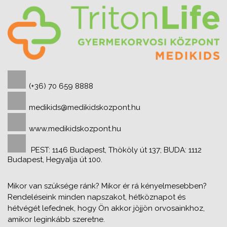
(+36) 70 659 8888
medikids@medikidskozpont.hu
www.medikidskozpont.hu
PEST: 1146 Budapest, Thököly út 137; BUDA: 1112
Budapest, Hegyalja út 100.
Mikor van szüksége ránk? Mikor ér rá kényelmesebben?
Rendeléseink minden napszakot, hétköznapot és
hétvégét lefednek, hogy Ön akkor jöjjön orvosainkhoz,
amikor leginkább szeretne.