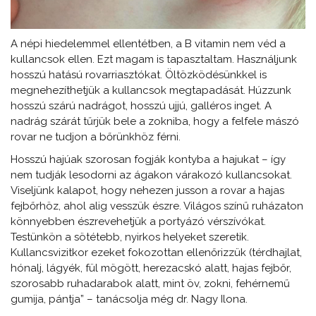
A népi hiedelemmel ellentétben, a B vitamin nem véd a
kullancsok ellen. Ezt magam is tapasztaltam. Használjunk
hosszú hatású rovarriasztókat. Öltözködésünkkel is
megnehezíthetjük a kullancsok megtapadását. Húzzunk
hosszú szárú nadrágot, hosszú ujjú, galléros inget. A
nadrág szárát tűrjük bele a zokniba, hogy a felfele mászó
rovar ne tudjon a bőrünkhöz férni.
Hosszú hajúak szorosan fogják kontyba a hajukat – így
nem tudják lesodorni az ágakon várakozó kullancsokat.
Viseljünk kalapot, hogy nehezen jusson a rovar a hajas
fejbőrhöz, ahol alig vesszük észre. Világos színű ruházaton
könnyebben észrevehetjük a portyázó vérszívókat.
Testünkön a sötétebb, nyirkos helyeket szeretik.
Kullancsvizitkor ezeket fokozottan ellenőrizzük (térdhajlat,
hónalj, lágyék, fül mögött, herezacskó alatt, hajas fejbőr,
szorosabb ruhadarabok alatt, mint öv, zokni, fehérnemű
gumija, pántja” – tanácsolja még dr. Nagy Ilona.