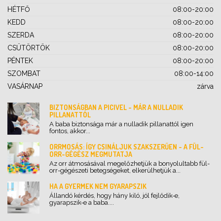
HÉTFŐ
08:00-20:00
KEDD
08:00-20:00
SZERDA
08:00-20:00
CSÜTÖRTÖK
08:00-20:00
PÉNTEK
08:00-20:00
SZOMBAT
08:00-14:00
VASÁRNAP
zárva
BIZTONSÁGBAN A PICIVEL - MÁR A NULLADIK
PILLANATTÓL
A baba biztonsága már a nulladik pillanattól igen
fontos, akkor...
ORRMOSÁS: ÍGY CSINÁLJUK SZAKSZERŰEN - A FÜL-
ORR-GÉGÉSZ MEGMUTATJA
Az orr átmosásával megelőzhetjük a bonyolultabb fül-
orr-gégészeti betegségeket, elkerülhetjük a...
HA A GYERMEK NEM GYARAPSZIK
Állandó kérdés, hogy hány kiló, jól fejlődik-e,
gyarapszik-e a baba....