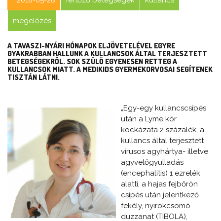
megelőzés
A TAVASZI-NYÁRI HÓNAPOK ELJÖVETELÉVEL EGYRE
GYAKRABBAN HALLUNK A KULLANCSOK ÁLTAL TERJESZTETT
BETEGSÉGEKRŐL. SOK SZÜLŐ EGYENESEN RETTEG A
KULLANCSOK MIATT. A MEDIKIDS GYERMEKORVOSAI SEGÍTENEK
TISZTÁN LÁTNI.
„Egy-egy kullancscsípés
után a Lyme kór
kockázata 2 százalék, a
kullancs által terjesztett
vírusos agyhártya- illetve
agyvelőgyulladás
(encephalitis) 1 ezrelék
alatti, a hajas fejbőrön
csípés után jelentkező
fekély, nyirokcsomó
duzzanat (TIBOLA),