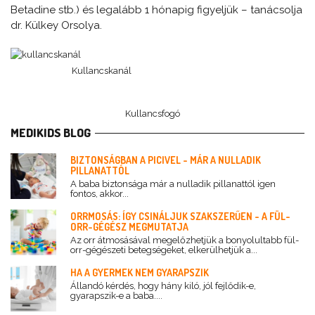
Betadine stb.) és legalább 1 hónapig figyeljük – tanácsolja
dr. Külkey Orsolya.
Kullancskanál
Kullancsfogó
MEDIKIDS BLOG
BIZTONSÁGBAN A PICIVEL - MÁR A NULLADIK
PILLANATTÓL
A baba biztonsága már a nulladik pillanattól igen
fontos, akkor...
ORRMOSÁS: ÍGY CSINÁLJUK SZAKSZERŰEN - A FÜL-
ORR-GÉGÉSZ MEGMUTATJA
Az orr átmosásával megelőzhetjük a bonyolultabb fül-
orr-gégészeti betegségeket, elkerülhetjük a...
HA A GYERMEK NEM GYARAPSZIK
Állandó kérdés, hogy hány kiló, jól fejlődik-e,
gyarapszik-e a baba....