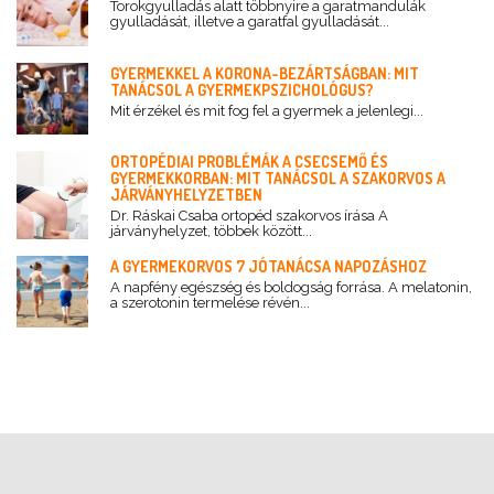
Torokgyulladás alatt többnyire a garatmandulák
gyulladását, illetve a garatfal gyulladását...
GYERMEKKEL A KORONA-BEZÁRTSÁGBAN: MIT
TANÁCSOL A GYERMEKPSZICHOLÓGUS?
Mit érzékel és mit fog fel a gyermek a jelenlegi...
ORTOPÉDIAI PROBLÉMÁK A CSECSEMŐ ÉS
GYERMEKKORBAN: MIT TANÁCSOL A SZAKORVOS A
JÁRVÁNYHELYZETBEN
Dr. Ráskai Csaba ortopéd szakorvos írása A
járványhelyzet, többek között...
A GYERMEKORVOS 7 JÓTANÁCSA NAPOZÁSHOZ
A napfény egészség és boldogság forrása. A melatonin,
a szerotonin termelése révén...