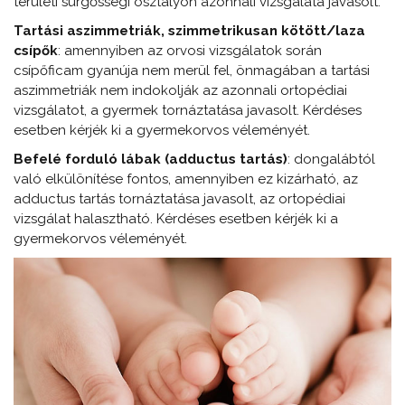
területi sürgősségi osztályon azonnali vizsgálata javasolt.
Tartási aszimmetriák, szimmetrikusan kötött/laza
csípők
: amennyiben az orvosi vizsgálatok során
csípőficam gyanúja nem merül fel, önmagában a tartási
aszimmetriák nem indokolják az azonnali ortopédiai
vizsgálatot, a gyermek tornáztatása javasolt. Kérdéses
esetben kérjék ki a gyermekorvos véleményét.
Befelé forduló lábak (adductus tartás)
: dongalábtól
való elkülönítése fontos, amennyiben ez kizárható, az
adductus tartás tornáztatása javasolt, az ortopédiai
vizsgálat halasztható. Kérdéses esetben kérjék ki a
gyermekorvos véleményét.