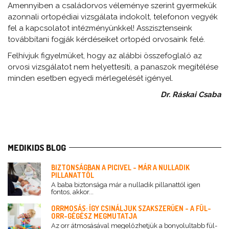
Amennyiben a családorvos véleménye szerint gyermekük
azonnali ortopédiai vizsgálata indokolt, telefonon vegyék
fel a kapcsolatot intézményünkkel! Asszisztenseink
továbbítani fogják kérdéseiket ortopéd orvosaink felé.
Felhívjuk figyelmüket, hogy az alábbi összefoglaló az
orvosi vizsgálatot nem helyettesíti, a panaszok megítélése
minden esetben egyedi mérlegelését igényel.
Dr. Ráskai Csaba
MEDIKIDS BLOG
BIZTONSÁGBAN A PICIVEL - MÁR A NULLADIK
PILLANATTÓL
A baba biztonsága már a nulladik pillanattól igen
fontos, akkor...
ORRMOSÁS: ÍGY CSINÁLJUK SZAKSZERŰEN - A FÜL-
ORR-GÉGÉSZ MEGMUTATJA
Az orr átmosásával megelőzhetjük a bonyolultabb fül-