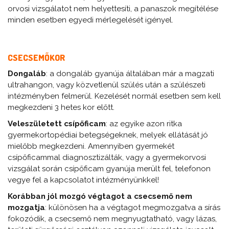
orvosi vizsgálatot nem helyettesíti, a panaszok megítélése
minden esetben egyedi mérlegelését igényel.
CSECSEMŐKOR
Dongaláb
: a dongaláb gyanúja általában már a magzati
ultrahangon, vagy közvetlenül szülés után a szülészeti
intézményben felmerül. Kezelését normál esetben sem kell
megkezdeni 3 hetes kor előtt.
Veleszületett csípőficam
: az egyike azon ritka
gyermekortopédiai betegségeknek, melyek ellátását jó
mielőbb megkezdeni. Amennyiben gyermekét
csípőficammal diagnosztizálták, vagy a gyermekorvosi
vizsgálat során csípőficam gyanúja merült fel, telefonon
vegye fel a kapcsolatot intézményünkkel!
Korábban jól mozgó végtagot a csecsemő nem
mozgatja
: különösen ha a végtagot megmozgatva a sírás
fokozódik, a csecsemő nem megnyugtatható, vagy lázas,