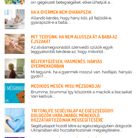
orr-gégészeti betegségeket, elkerülhetjük a...
HA A GYERMEK NEM GYARAPSZIK
Állandó kérdés, hogy hány kiló, jól fejlődik-e,
gyarapszik-e a baba....
MIT TEGYÜNK, HA NEM ALUSSZA ÁT A BABA AZ
ÉJSZAKÁT
Az alvásmegvonástól szenvedő szülők egyik
leggyakoribb kérdése az, hogy mikortól...
BÉLFERTŐZÉSEK, HASMENÉS, HÁNYÁS
GYERMEKKORBAN
Mi tegyünk, ha a gyermek rosszul van, hasfájás, hányás
gyötri?...
MEDIKIDS MESÉK: MISU MÉZGONDJAI
Brumma, brumma! Így köszöntik a mackók a bocsaikat.
Van kedvük...
TRITONLIFE SEGÉLYALAP AZ EGÉSZSÉGÜGYI
DOLGOZÓK UKRAJNÁBÓL MENEKÜLŐ
HOZZÁTARTOZÓINAK MEGSEGÍTÉSÉRE
Segélyalapot hozott létre az egészségügyben dolgozók
Ukrajnában élő hozzátartozóinak megsegítésére...