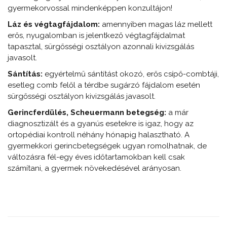
gyermekorvossal mindenképpen konzultájon!
Láz és végtagfájdalom:
amennyiben magas láz mellett
erős, nyugalomban is jelentkező végtagfájdalmat
tapasztal, sürgősségi osztályon azonnali kivizsgálás
javasolt.
Sántítás:
egyértelmű sántítást okozó, erős csípő-combtáji,
esetleg comb felől a térdbe sugárzó fájdalom esetén
sürgősségi osztályon kivizsgálás javasolt.
Gerincferdülés, Scheuermann betegség:
a már
diagnosztizált és a gyanús esetekre is igaz, hogy az
ortopédiai kontroll néhány hónapig halasztható. A
gyermekkori gerincbetegségek ugyan romolhatnak, de
változásra fél-egy éves időtartamokban kell csak
számítani, a gyermek növekedésével arányosan.