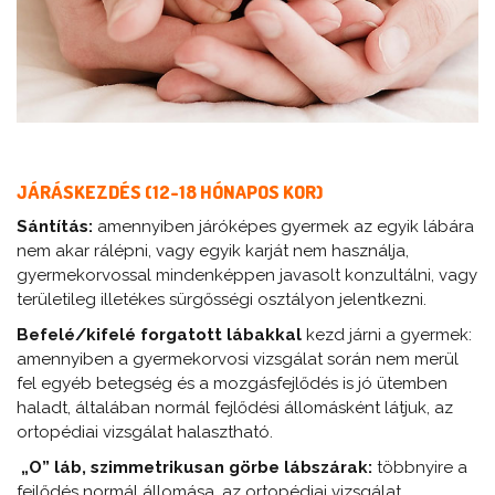
JÁRÁSKEZDÉS (12-18 HÓNAPOS KOR)
Sántítás:
amennyiben járóképes gyermek az egyik lábára
nem akar rálépni, vagy egyik karját nem használja,
gyermekorvossal mindenképpen javasolt konzultálni, vagy
területileg illetékes sürgősségi osztályon jelentkezni.
Befelé/kifelé forgatott lábakkal
kezd járni a gyermek:
amennyiben a gyermekorvosi vizsgálat során nem merül
fel egyéb betegség és a mozgásfejlődés is jó ütemben
haladt, általában normál fejlődési állomásként látjuk, az
ortopédiai vizsgálat halasztható.
„O” láb, szimmetrikusan görbe lábszárak:
többnyire a
fejlődés normál állomása, az ortopédiai vizsgálat