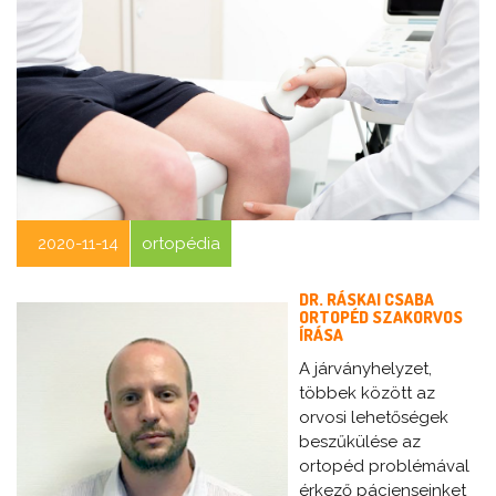
2020-11-14
ortopédia
DR. RÁSKAI CSABA
ORTOPÉD SZAKORVOS
ÍRÁSA
A járványhelyzet,
többek között az
orvosi lehetőségek
beszűkülése az
ortopéd problémával
érkező pácienseinket