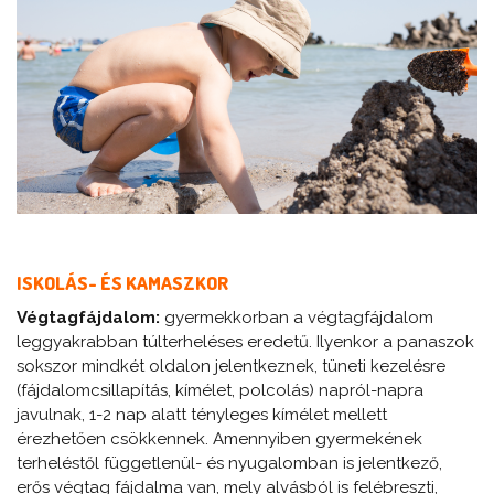
ISKOLÁS- ÉS KAMASZKOR
Végtagfájdalom:
gyermekkorban a végtagfájdalom
leggyakrabban túlterheléses eredetű. Ilyenkor a panaszok
sokszor mindkét oldalon jelentkeznek, tüneti kezelésre
(fájdalomcsillapítás, kímélet, polcolás) napról-napra
javulnak, 1-2 nap alatt tényleges kímélet mellett
érezhetően csökkennek. Amennyiben gyermekének
terheléstől függetlenül- és nyugalomban is jelentkező,
erős végtag fájdalma van, mely alvásból is felébreszti,