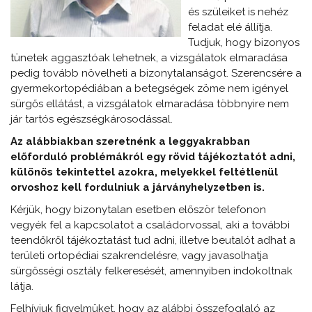
és szüleiket is nehéz
feladat elé állítja.
Tudjuk, hogy bizonyos
tünetek aggasztóak lehetnek, a vizsgálatok elmaradása
pedig tovább növelheti a bizonytalanságot. Szerencsére a
gyermekortopédiában a betegségek zöme nem igényel
sürgős ellátást, a vizsgálatok elmaradása többnyire nem
jár tartós egészségkárosodással.
Az alábbiakban szeretnénk a leggyakrabban
előforduló problémákról egy rövid tájékoztatót adni,
különös tekintettel azokra, melyekkel feltétlenül
orvoshoz kell fordulniuk a járványhelyzetben is.
Kérjük, hogy bizonytalan esetben először telefonon
vegyék fel a kapcsolatot a családorvossal, aki a további
teendőkről tájékoztatást tud adni, illetve beutalót adhat a
területi ortopédiai szakrendelésre, vagy javasolhatja
sürgősségi osztály felkeresését, amennyiben indokoltnak
látja.
Felhívjuk figyelmüket, hogy az alábbi összefoglaló az