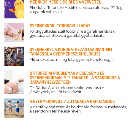
MEDIKIDS MESÉK: CSIBI ÉS A VÉRVÉTEL
Elindult a TritonLife MediKids mesecsatornája. ?? Régi
vágyunk vált ezzel...
GYERMEKKORI TOROKGYULLADÁS
Torokgyulladás alatt többnyire a garatmandulák
gyulladását, illetve a garatfal gyulladását...
GYERMEKKEL A KORONA-BEZÁRTSÁGBAN: MIT
TANÁCSOL A GYERMEKPSZICHOLÓGUS?
Mit érzékel és mit fog fel a gyermek a jelenlegi...
ORTOPÉDIAI PROBLÉMÁK A CSECSEMŐ ÉS
GYERMEKKORBAN: MIT TANÁCSOL A SZAKORVOS A
JÁRVÁNYHELYZETBEN
Dr. Ráskai Csaba ortopéd szakorvos írása A
járványhelyzet, többek között...
A GYERMEKORVOS 7 JÓTANÁCSA NAPOZÁSHOZ
A napfény egészség és boldogság forrása. A melatonin,
a szerotonin termelése révén...