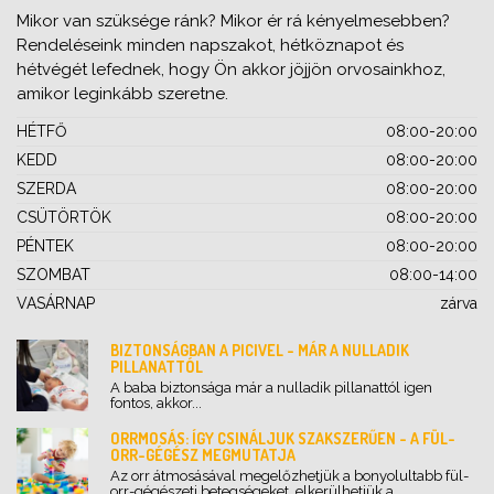
Mikor van szüksége ránk? Mikor ér rá kényelmesebben?
Rendeléseink minden napszakot, hétköznapot és
hétvégét lefednek, hogy Ön akkor jöjjön orvosainkhoz,
amikor leginkább szeretne.
HÉTFŐ
08:00-20:00
KEDD
08:00-20:00
SZERDA
08:00-20:00
CSÜTÖRTÖK
08:00-20:00
PÉNTEK
08:00-20:00
SZOMBAT
08:00-14:00
VASÁRNAP
zárva
BIZTONSÁGBAN A PICIVEL - MÁR A NULLADIK
PILLANATTÓL
A baba biztonsága már a nulladik pillanattól igen
fontos, akkor...
ORRMOSÁS: ÍGY CSINÁLJUK SZAKSZERŰEN - A FÜL-
ORR-GÉGÉSZ MEGMUTATJA
Az orr átmosásával megelőzhetjük a bonyolultabb fül-
orr-gégészeti betegségeket, elkerülhetjük a...