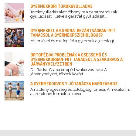
GYERMEKKORI TOROKGYULLADÁS
Torokgyulladás alatt többnyire a garatmandulák
gyulladását, illetve a garatfal gyulladását...
GYERMEKKEL A KORONA-BEZÁRTSÁGBAN: MIT
TANÁCSOL A GYERMEKPSZICHOLÓGUS?
Mit érzékel és mit fog fel a gyermek a jelenlegi...
ORTOPÉDIAI PROBLÉMÁK A CSECSEMŐ ÉS
GYERMEKKORBAN: MIT TANÁCSOL A SZAKORVOS A
JÁRVÁNYHELYZETBEN
Dr. Ráskai Csaba ortopéd szakorvos írása A
járványhelyzet, többek között...
A GYERMEKORVOS 7 JÓTANÁCSA NAPOZÁSHOZ
A napfény egészség és boldogság forrása. A melatonin,
a szerotonin termelése révén...