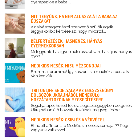
gyarapszik-e a baba....
MIT TEGYÜNK, HA NEM ALUSSZA ÁT A BABA AZ
ÉJSZAKÁT
Az alvásmegvonástól szenvedő szülők egyik
leggyakoribb kérdése az, hogy mikortól...
BÉLFERTŐZÉSEK, HASMENÉS, HÁNYÁS
GYERMEKKORBAN
Mi tegyünk, ha a gyermek rosszul van, hasfájás, hányás
gyötri?...
MEDIKIDS MESÉK: MISU MÉZGONDJAI
Brumma, brumma! Így köszöntik a mackók a bocsaikat.
Van kedvük...
TRITONLIFE SEGÉLYALAP AZ EGÉSZSÉGÜGYI
DOLGOZÓK UKRAJNÁBÓL MENEKÜLŐ
HOZZÁTARTOZÓINAK MEGSEGÍTÉSÉRE
Segélyalapot hozott létre az egészségügyben dolgozók
Ukrajnában élő hozzátartozóinak megsegítésére...
MEDIKIDS MESÉK: CSIBI ÉS A VÉRVÉTEL
Elindult a TritonLife MediKids mesecsatornája. ?? Régi
vágyunk vált ezzel...