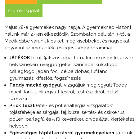
szűrővizsgálat
Május 28-a gyermekek nagy napja. A gyermeknap viszont
nálunk már 27-én elkezdődik. Szombaton délután 3-tól a
Medikidsbe várunk kicsiket, még kisebbeket és nagyokat
egyaránt számos játék- és egészségprogrammal:
JÁTÉKOK
benti (játszószoba, tornaterem) és kinti (udvar)
helyszíneken: üvegpörgetős, színcápa, kulcslopó,
csillagfogó, japán foci, célba dobás, lufitánc,
gyurmázás, kifestős, fogszínezés.
Teddy mackó gyógyul
: vizsgáljuk meg együtt Teddy
macit, tanuljunk együtt testről, testrészekről, belső
szervekről.
Prick teszt
(étel- és pollenallergia vizsgálatok:
tojásfehérje és sárgája, tej, búza, sertés- és csirkehús,
pollen, parlagfű és 5 fű keveréke), orvos általi kiértékelés
helyben.
Egészséges táplálkozásról gyermeknyelven
: játékok