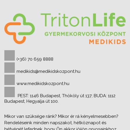
(+36) 70 659 8888
medikids@medikidskozpont.hu
www.medikidskozpont.hu
PEST: 1146 Budapest, Thököly út 137; BUDA: 1112
Budapest, Hegyalja út 100.
Mikor van szüksége ránk? Mikor ér rá kényelmesebben?
Rendeléseink minden napszakot, hétköznapot és
hétvégét lefednek, hogy Ön akkor jöjjön orvosainkhoz,