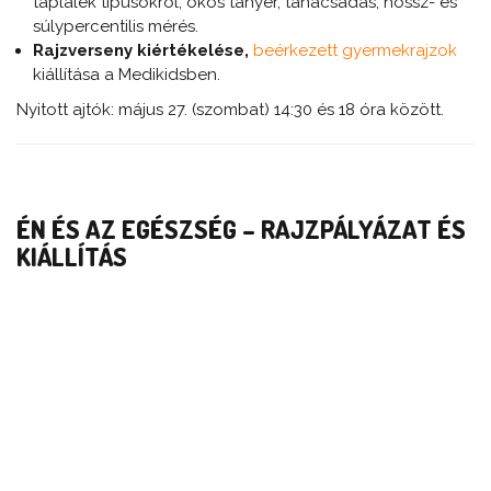
táplálék típusokról, okos tányér, tanácsadás, hossz- és
súlypercentilis mérés.
Rajzverseny kiértékelése,
beérkezett gyermekrajzok
kiállítása a Medikidsben.
Nyitott ajtók: május 27. (szombat) 14:30 és 18 óra között.
ÉN ÉS AZ EGÉSZSÉG – RAJZPÁLYÁZAT ÉS
KIÁLLÍTÁS