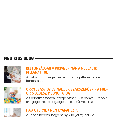
MEDIKIDS BLOG
BIZTONSÁGBAN A PICIVEL - MÁR A NULLADIK
PILLANATTÓL
A baba biztonsága már a nulladik pillanattól igen
fontos, akkor...
ORRMOSÁS: ÍGY CSINÁLJUK SZAKSZERŰEN - A FÜL-
ORR-GÉGÉSZ MEGMUTATJA
Az orr átmosásával megelőzhetjük a bonyolultabb fül-
orr-gégészeti betegségeket, elkerülhetjük a...
HA A GYERMEK NEM GYARAPSZIK
Állandó kérdés, hogy hány kiló, jól fejlődik-e,