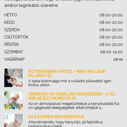
amikor leginkább szeretne.
HÉTFŐ
08:00-20:00
KEDD
08:00-20:00
SZERDA
08:00-20:00
CSÜTÖRTÖK
08:00-20:00
PÉNTEK
08:00-20:00
SZOMBAT
08:00-14:00
VASÁRNAP
zárva
BIZTONSÁGBAN A PICIVEL - MÁR A NULLADIK
PILLANATTÓL
A baba biztonsága már a nulladik pillanattól igen
fontos, akkor...
ORRMOSÁS: ÍGY CSINÁLJUK SZAKSZERŰEN - A FÜL-
ORR-GÉGÉSZ MEGMUTATJA
Az orr átmosásával megelőzhetjük a bonyolultabb fül-
orr-gégészeti betegségeket, elkerülhetjük a...
HA A GYERMEK NEM GYARAPSZIK
Állandó kérdés, hogy hány kiló, jól fejlődik-e,
gyarapszik-e a baba....