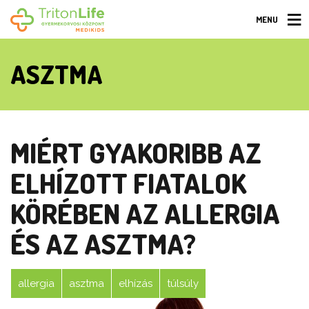
MENU
ASZTMA
MIÉRT GYAKORIBB AZ
ELHÍZOTT FIATALOK
KÖRÉBEN AZ ALLERGIA
ÉS AZ ASZTMA?
allergia
asztma
elhízás
túlsúly