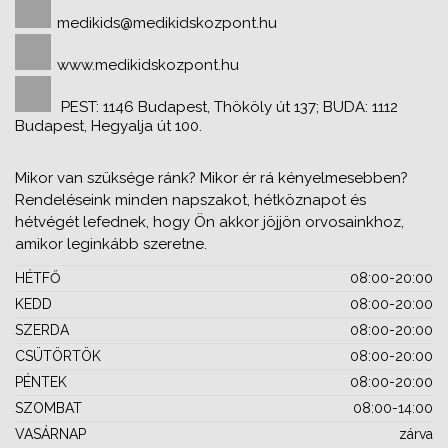
medikids@medikidskozpont.hu
www.medikidskozpont.hu
PEST: 1146 Budapest, Thököly út 137; BUDA: 1112
Budapest, Hegyalja út 100.
Mikor van szüksége ránk? Mikor ér rá kényelmesebben?
Rendeléseink minden napszakot, hétköznapot és
hétvégét lefednek, hogy Ön akkor jöjjön orvosainkhoz,
amikor leginkább szeretne.
HÉTFŐ
08:00-20:00
KEDD
08:00-20:00
SZERDA
08:00-20:00
CSÜTÖRTÖK
08:00-20:00
PÉNTEK
08:00-20:00
SZOMBAT
08:00-14:00
VASÁRNAP
zárva