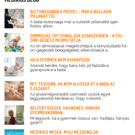
BIZTONSÁGBAN A PICIVEL - MÁR A NULLADIK
PILLANATTÓL
A baba biztonsága már a nulladik pillanattól igen
fontos, akkor...
ORRMOSÁS: ÍGY CSINÁLJUK SZAKSZERŰEN - A FÜL-
ORR-GÉGÉSZ MEGMUTATJA
Az orr átmosásával megelőzhetjük a bonyolultabb fül-
orr-gégészeti betegségeket, elkerülhetjük a...
HA A GYERMEK NEM GYARAPSZIK
Állandó kérdés, hogy hány kiló, jól fejlődik-e,
gyarapszik-e a baba....
MIT TEGYÜNK, HA NEM ALUSSZA ÁT A BABA AZ
ÉJSZAKÁT
Az alvásmegvonástól szenvedő szülők egyik
leggyakoribb kérdése az, hogy mikortól...
BÉLFERTŐZÉSEK, HASMENÉS, HÁNYÁS
GYERMEKKORBAN
Mi tegyünk, ha a gyermek rosszul van, hasfájás, hányás
gyötri?...
MEDIKIDS MESÉK: MISU MÉZGONDJAI