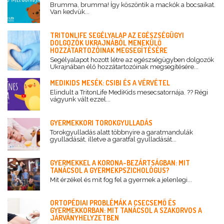
Brumma, brumma! Így köszöntik a mackók a bocsaikat.
Van kedvük...
TRITONLIFE SEGÉLYALAP AZ EGÉSZSÉGÜGYI
DOLGOZÓK UKRAJNÁBÓL MENEKÜLŐ
HOZZÁTARTOZÓINAK MEGSEGÍTÉSÉRE
Segélyalapot hozott létre az egészségügyben dolgozók
Ukrajnában élő hozzátartozóinak megsegítésére...
MEDIKIDS MESÉK: CSIBI ÉS A VÉRVÉTEL
Elindult a TritonLife MediKids mesecsatornája. ?? Régi
vágyunk vált ezzel...
GYERMEKKORI TOROKGYULLADÁS
Torokgyulladás alatt többnyire a garatmandulák
gyulladását, illetve a garatfal gyulladását...
GYERMEKKEL A KORONA-BEZÁRTSÁGBAN: MIT
TANÁCSOL A GYERMEKPSZICHOLÓGUS?
Mit érzékel és mit fog fel a gyermek a jelenlegi...
ORTOPÉDIAI PROBLÉMÁK A CSECSEMŐ ÉS
GYERMEKKORBAN: MIT TANÁCSOL A SZAKORVOS A
JÁRVÁNYHELYZETBEN