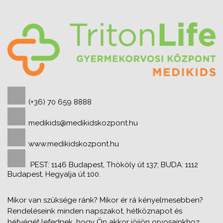
(+36) 70 659 8888
medikids@medikidskozpont.hu
www.medikidskozpont.hu
PEST: 1146 Budapest, Thököly út 137; BUDA: 1112
Budapest, Hegyalja út 100.
Mikor van szüksége ránk? Mikor ér rá kényelmesebben?
Rendeléseink minden napszakot, hétköznapot és
hétvégét lefednek, hogy Ön akkor jöjjön orvosainkhoz,