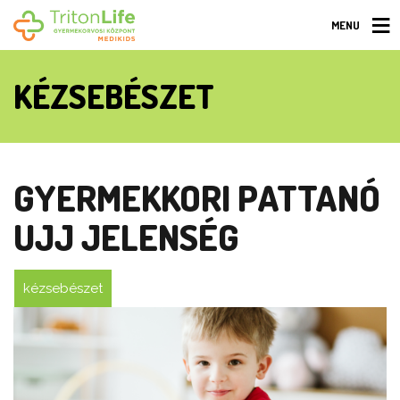
MENU
KÉZSEBÉSZET
GYERMEKKORI PATTANÓ
UJJ JELENSÉG
kézsebészet