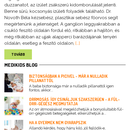
duzzanatot, az ízület zsákszerű kidomborulását jelenti.
Benne sűrű, kocsonyás ízületi folyadék található. Dr.
Novoth Béla kézsebész, plasztikai sebész főorvos segít
megértenünk a jelenséget. A ganglion leggyakrabban a
csukló feszítő oldalán fordul elő, ritkábban a hajlítón, és
még ritkábban az ujjak alapperci barázdájának tenyéri
oldalán, esetleg a feszítő oldalon,
[…]
TOVÁBB
MEDIKIDS BLOG
BIZTONSÁGBAN A PICIVEL - MÁR A NULLADIK
PILLANATTÓL
A baba biztonsága már a nulladik pillanattól igen
fontos, akkor...
ORRMOSÁS: ÍGY CSINÁLJUK SZAKSZERŰEN - A FÜL-
ORR-GÉGÉSZ MEGMUTATJA
Az orr átmosásával megelőzhetjük a bonyolultabb fül-
orr-gégészeti betegségeket, elkerülhetjük a...
HA A GYERMEK NEM GYARAPSZIK
Állandó kérdés, hogy hány kiló, jól fejlődik-e,