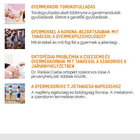
GYERMEKKORI TOROKGYULLADÁS
Torokgyulladás alatt többnyire a garatmandulák
gyulladását, illetve a garatfal gyulladását...
GYERMEKKEL A KORONA-BEZÁRTSÁGBAN: MIT
TANÁCSOL A GYERMEKPSZICHOLÓGUS?
Mit érzékel és mit fog fel a gyermek a jelenlegi...
ORTOPÉDIAI PROBLÉMÁK A CSECSEMŐ ÉS
GYERMEKKORBAN: MIT TANÁCSOL A SZAKORVOS A
JÁRVÁNYHELYZETBEN
Dr. Ráskai Csaba ortopéd szakorvos írása A
járványhelyzet, többek között...
A GYERMEKORVOS 7 JÓTANÁCSA NAPOZÁSHOZ
A napfény egészség és boldogság forrása. A melatonin,
a szerotonin termelése révén...