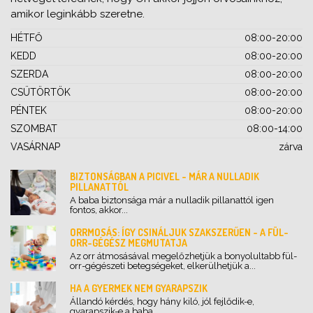
amikor leginkább szeretne.
HÉTFŐ
08:00-20:00
KEDD
08:00-20:00
SZERDA
08:00-20:00
CSÜTÖRTÖK
08:00-20:00
PÉNTEK
08:00-20:00
SZOMBAT
08:00-14:00
VASÁRNAP
zárva
BIZTONSÁGBAN A PICIVEL - MÁR A NULLADIK
PILLANATTÓL
A baba biztonsága már a nulladik pillanattól igen
fontos, akkor...
ORRMOSÁS: ÍGY CSINÁLJUK SZAKSZERŰEN - A FÜL-
ORR-GÉGÉSZ MEGMUTATJA
Az orr átmosásával megelőzhetjük a bonyolultabb fül-
orr-gégészeti betegségeket, elkerülhetjük a...
HA A GYERMEK NEM GYARAPSZIK
Állandó kérdés, hogy hány kiló, jól fejlődik-e,
gyarapszik-e a baba....