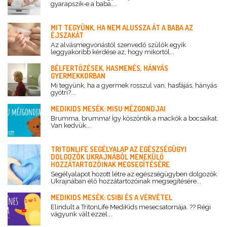
gyarapszik-e a baba....
MIT TEGYÜNK, HA NEM ALUSSZA ÁT A BABA AZ
ÉJSZAKÁT
Az alvásmegvonástól szenvedő szülők egyik
leggyakoribb kérdése az, hogy mikortól...
BÉLFERTŐZÉSEK, HASMENÉS, HÁNYÁS
GYERMEKKORBAN
Mi tegyünk, ha a gyermek rosszul van, hasfájás, hányás
gyötri?...
MEDIKIDS MESÉK: MISU MÉZGONDJAI
Brumma, brumma! Így köszöntik a mackók a bocsaikat.
Van kedvük...
TRITONLIFE SEGÉLYALAP AZ EGÉSZSÉGÜGYI
DOLGOZÓK UKRAJNÁBÓL MENEKÜLŐ
HOZZÁTARTOZÓINAK MEGSEGÍTÉSÉRE
Segélyalapot hozott létre az egészségügyben dolgozók
Ukrajnában élő hozzátartozóinak megsegítésére...
MEDIKIDS MESÉK: CSIBI ÉS A VÉRVÉTEL
Elindult a TritonLife MediKids mesecsatornája. ?? Régi
vágyunk vált ezzel...