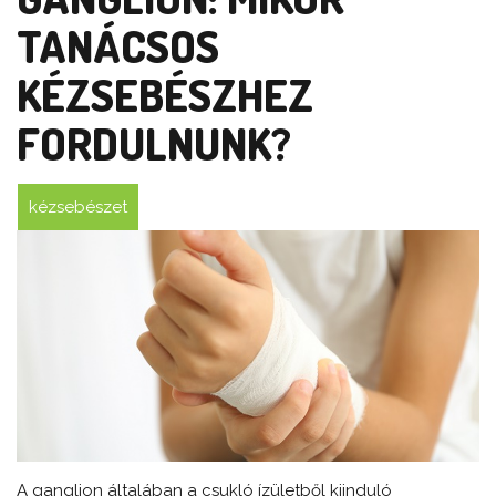
TANÁCSOS
KÉZSEBÉSZHEZ
FORDULNUNK?
kézsebészet
A ganglion általában a csukló ízületből kiinduló