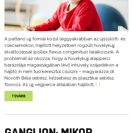
A pattanó ujj formái közül leggyakrabban az újszülött- és
csecsemőkori, hajlított helyzetben rögzült hüvelykujj
elváltozással (pollex flexus congenitus) találkozunk. A
problémát az okozza, hogy a hüvelykujj alapperci
barázdája magasságában lévő ínhüvely szájadékon a
hajlító ín nem tud keresztül csúszni – magyarázza dr.
Novoth Béla sebész, kézsebész és plasztikai sebész
főorvos. Az ujj végperce általában hajlított,
[…]
TOVÁBB
GANGLION: MIKOR