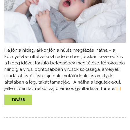
Ha jön a hideg, akkor jön a hűlés, megfázás, nátha – a
köznyelvben illetve közhiedelemben jócskán keveredik is
a hideg idővel társuló betegségek megítélése. Kórokozója
mindig a vírus, pontosabban vírusok sokasága, amelyek
ráadásul évről-évre újulnak, mutálódnak, és amelyek
általában a légutakat támadják. A nátha a légutak akut,
jellemzően láz nélkül zajló vírusos gyulladása. Tünetei
[…]
TOVÁBB