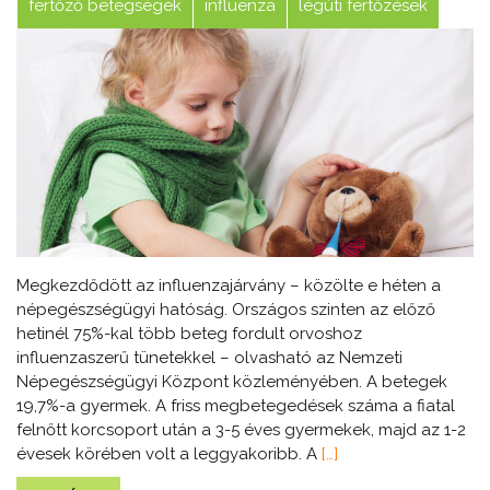
fertőző betegségek
influenza
légúti fertőzések
Megkezdődött az influenzajárvány – közölte e héten a
népegészségügyi hatóság. Országos szinten az előző
hetinél 75%-kal több beteg fordult orvoshoz
influenzaszerű tünetekkel – olvasható az Nemzeti
Népegészségügyi Központ közleményében. A betegek
19,7%-a gyermek. A friss megbetegedések száma a fiatal
felnőtt korcsoport után a 3-5 éves gyermekek, majd az 1-2
évesek körében volt a leggyakoribb. A
[…]