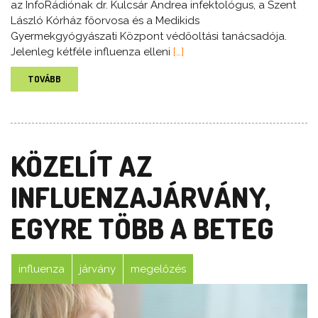
az InfoRádiónak dr. Kulcsár Andrea infektológus, a Szent
László Kórház főorvosa és a Medikids
Gyermekgyógyászati Központ védőoltási tanácsadója.
Jelenleg kétféle influenza elleni
[…]
TOVÁBB
KÖZELÍT AZ
INFLUENZAJÁRVÁNY,
EGYRE TÖBB A BETEG
influenza
járvány
megelőzés