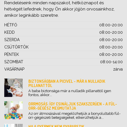
Rendeléseink minden napszakot, hétköznapot és
hétvégét lefednek, hogy Ön akkor jöjjön orvosainkhoz,
amikor leginkább szeretne.
HÉTFŐ
08:00-20:00
KEDD
08:00-20:00
SZERDA
08:00-20:00
CSÜTÖRTÖK
08:00-20:00
PÉNTEK
08:00-20:00
SZOMBAT
08:00-14:00
VASÁRNAP
zárva
BIZTONSÁGBAN A PICIVEL - MÁR A NULLADIK
PILLANATTÓL
A baba biztonsága már a nulladik pillanattól igen
fontos, akkor...
ORRMOSÁS: ÍGY CSINÁLJUK SZAKSZERŰEN - A FÜL-
ORR-GÉGÉSZ MEGMUTATJA
Az orr átmosásával megelőzhetjük a bonyolultabb fül-
orr-gégészeti betegségeket, elkerülhetjük a...
HA A GYERMEK NEM GYARAPSZIK