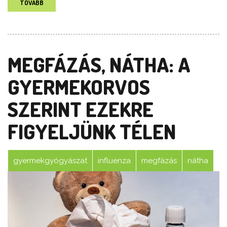
TOVÁBB
MEGFÁZÁS, NÁTHA: A
GYERMEKORVOS
SZERINT EZEKRE
FIGYELJÜNK TÉLEN
gyermekgyógyászat
influenza
megfázás
nátha