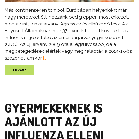
Más kontinenseken tombol, Európában helyenként már
nagy méreteket ölt, hozzánk pedig éppen most érkezett
meg az influenzajárvány. Agresszív és elhúzódó lesz. Az
Egyesült Államokban már 37 gyerek halálát követelte az
influenza – jelentette az amerikai járványügyi központ
(CDC). Az új járvány 2009 óta a legsúlyosabb, de a
megbetegedések elérték vagy meghaladták a 2014-15-ös
szezonét, amikor
[…]
TOVÁBB
GYERMEKEKNEK IS
AJÁNLOTT AZ ÚJ
INFLUENZA ELLENI