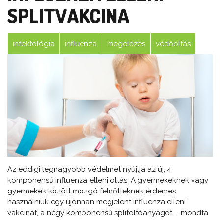
SPLITVAKCINA
infektológia
influenza
megelőzés
védőoltás
Az eddigi legnagyobb védelmet nyújtja az új, 4
komponensű influenza elleni oltás. A gyermekeknek vagy
gyermekek között mozgó felnőtteknek érdemes
használniuk egy újonnan megjelent influenza elleni
vakcinát, a négy komponensű splitoltóanyagot – mondta