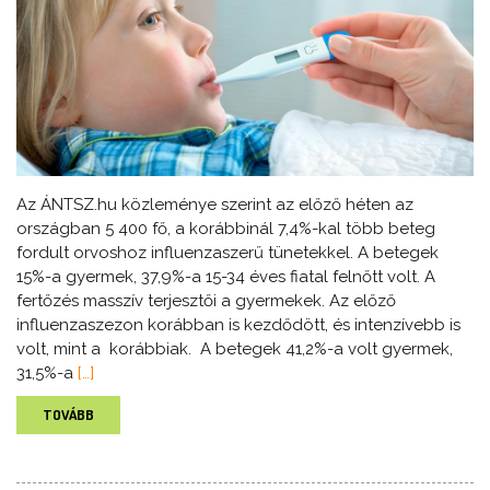
Az ÁNTSZ.hu közleménye szerint az előző héten az
országban 5 400 fő, a korábbinál 7,4%-kal több beteg
fordult orvoshoz influenzaszerű tünetekkel. A betegek
15%-a gyermek, 37,9%-a 15-34 éves fiatal felnőtt volt. A
fertőzés masszív terjesztői a gyermekek. Az előző
influenzaszezon korábban is kezdődött, és intenzívebb is
volt, mint a korábbiak. A betegek 41,2%-a volt gyermek,
31,5%-a
[…]
TOVÁBB