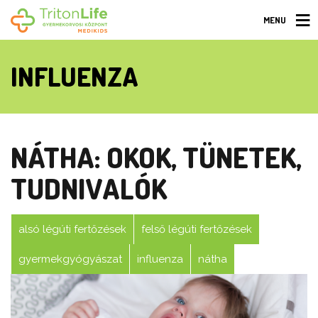
MENU
INFLUENZA
NÁTHA: OKOK, TÜNETEK,
TUDNIVALÓK
alsó légúti fertőzések
felső légúti fertőzések
gyermekgyógyászat
influenza
nátha