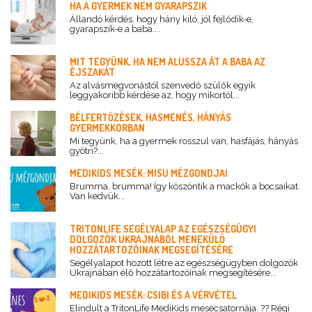
HA A GYERMEK NEM GYARAPSZIK
Állandó kérdés, hogy hány kiló, jól fejlődik-e,
gyarapszik-e a baba....
MIT TEGYÜNK, HA NEM ALUSSZA ÁT A BABA AZ
ÉJSZAKÁT
Az alvásmegvonástól szenvedő szülők egyik
leggyakoribb kérdése az, hogy mikortól...
BÉLFERTŐZÉSEK, HASMENÉS, HÁNYÁS
GYERMEKKORBAN
Mi tegyünk, ha a gyermek rosszul van, hasfájás, hányás
gyötri?...
MEDIKIDS MESÉK: MISU MÉZGONDJAI
Brumma, brumma! Így köszöntik a mackók a bocsaikat.
Van kedvük...
TRITONLIFE SEGÉLYALAP AZ EGÉSZSÉGÜGYI
DOLGOZÓK UKRAJNÁBÓL MENEKÜLŐ
HOZZÁTARTOZÓINAK MEGSEGÍTÉSÉRE
Segélyalapot hozott létre az egészségügyben dolgozók
Ukrajnában élő hozzátartozóinak megsegítésére...
MEDIKIDS MESÉK: CSIBI ÉS A VÉRVÉTEL
Elindult a TritonLife MediKids mesecsatornája. ?? Régi