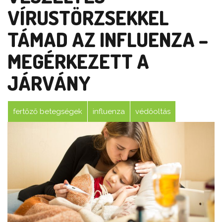
VÍRUSTÖRZSEKKEL
TÁMAD AZ INFLUENZA –
MEGÉRKEZETT A
JÁRVÁNY
fertőző betegségek
influenza
védőoltás