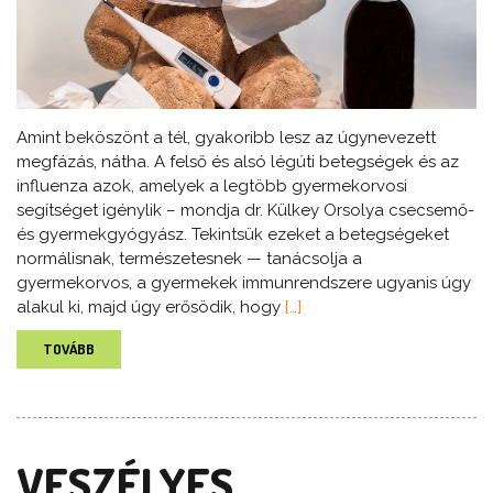
Amint beköszönt a tél, gyakoribb lesz az úgynevezett
megfázás, nátha. A felső és alsó légúti betegségek és az
influenza azok, amelyek a legtöbb gyermekorvosi
segítséget igénylik – mondja dr. Külkey Orsolya csecsemő-
és gyermekgyógyász. Tekintsük ezeket a betegségeket
normálisnak, természetesnek — tanácsolja a
gyermekorvos, a gyermekek immunrendszere ugyanis úgy
alakul ki, majd úgy erősödik, hogy
[…]
TOVÁBB
VESZÉLYES