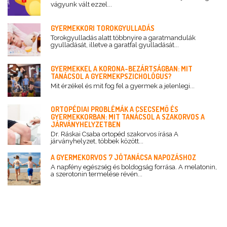
vágyunk vált ezzel...
GYERMEKKORI TOROKGYULLADÁS
Torokgyulladás alatt többnyire a garatmandulák
gyulladását, illetve a garatfal gyulladását...
GYERMEKKEL A KORONA-BEZÁRTSÁGBAN: MIT
TANÁCSOL A GYERMEKPSZICHOLÓGUS?
Mit érzékel és mit fog fel a gyermek a jelenlegi...
ORTOPÉDIAI PROBLÉMÁK A CSECSEMŐ ÉS
GYERMEKKORBAN: MIT TANÁCSOL A SZAKORVOS A
JÁRVÁNYHELYZETBEN
Dr. Ráskai Csaba ortopéd szakorvos írása A
járványhelyzet, többek között...
A GYERMEKORVOS 7 JÓTANÁCSA NAPOZÁSHOZ
A napfény egészség és boldogság forrása. A melatonin,
a szerotonin termelése révén...