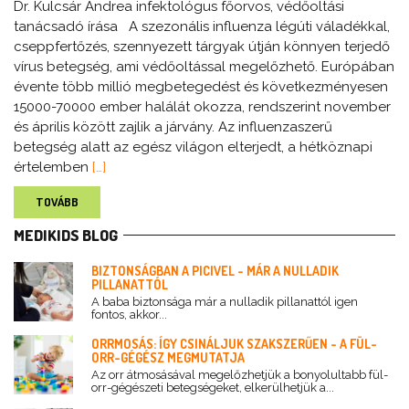
Dr. Kulcsár Andrea infektológus főorvos, védőoltási
tanácsadó írása A szezonális influenza légúti váladékkal,
cseppfertőzés, szennyezett tárgyak útján könnyen terjedő
vírus betegség, ami védőoltással megelőzhető. Európában
évente több millió megbetegedést és következményesen
15000-70000 ember halálát okozza, rendszerint november
és április között zajlik a járvány. Az influenzaszerű
betegség alatt az egész világon elterjedt, a hétköznapi
értelemben
[…]
TOVÁBB
MEDIKIDS BLOG
BIZTONSÁGBAN A PICIVEL - MÁR A NULLADIK
PILLANATTÓL
A baba biztonsága már a nulladik pillanattól igen
fontos, akkor...
ORRMOSÁS: ÍGY CSINÁLJUK SZAKSZERŰEN - A FÜL-
ORR-GÉGÉSZ MEGMUTATJA
Az orr átmosásával megelőzhetjük a bonyolultabb fül-
orr-gégészeti betegségeket, elkerülhetjük a...