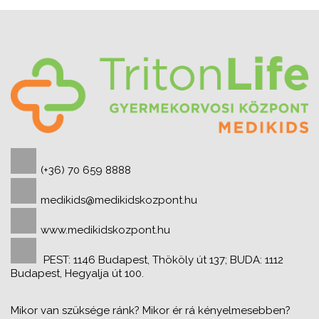
(+36) 70 659 8888
medikids@medikidskozpont.hu
www.medikidskozpont.hu
PEST: 1146 Budapest, Thököly út 137; BUDA: 1112
Budapest, Hegyalja út 100.
Mikor van szüksége ránk? Mikor ér rá kényelmesebben?