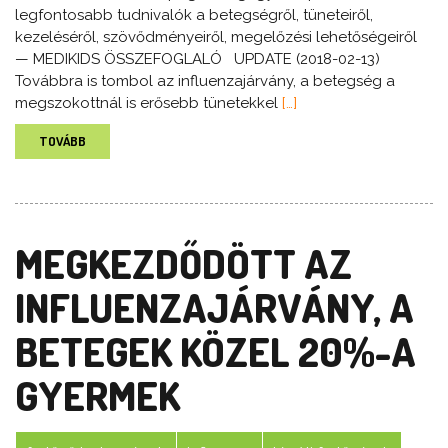
legfontosabb tudnivalók a betegségről, tüneteiről,
kezeléséről, szövődményeiről, megelőzési lehetőségeiről
— MEDIKIDS ÖSSZEFOGLALÓ UPDATE (2018-02-13)
Továbbra is tombol az influenzajárvány, a betegség a
megszokottnál is erősebb tünetekkel
[…]
TOVÁBB
MEGKEZDŐDÖTT AZ
INFLUENZAJÁRVÁNY, A
BETEGEK KÖZEL 20%-A
GYERMEK