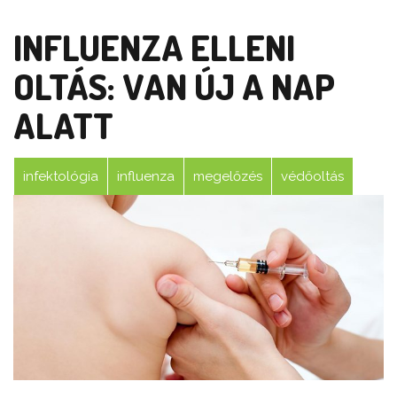
INFLUENZA ELLENI
OLTÁS: VAN ÚJ A NAP
ALATT
infektológia
influenza
megelőzés
védőoltás