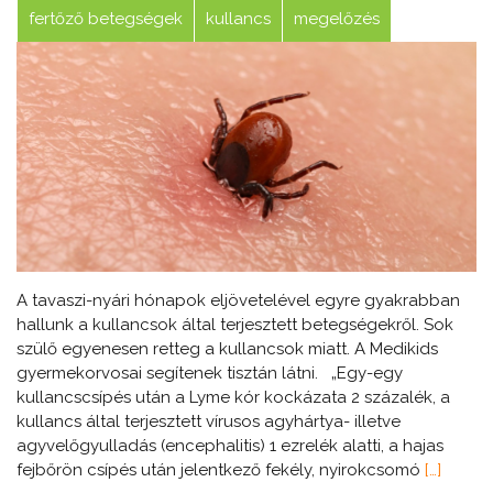
fertőző betegségek
kullancs
megelőzés
A tavaszi-nyári hónapok eljövetelével egyre gyakrabban
hallunk a kullancsok által terjesztett betegségekről. Sok
szülő egyenesen retteg a kullancsok miatt. A Medikids
gyermekorvosai segítenek tisztán látni. „Egy-egy
kullancscsípés után a Lyme kór kockázata 2 százalék, a
kullancs által terjesztett vírusos agyhártya- illetve
agyvelőgyulladás (encephalitis) 1 ezrelék alatti, a hajas
fejbőrön csípés után jelentkező fekély, nyirokcsomó
[…]