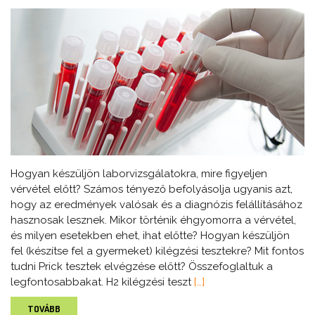
Hogyan készüljön laborvizsgálatokra, mire figyeljen
vérvétel előtt? Számos tényező befolyásolja ugyanis azt,
hogy az eredmények valósak és a diagnózis felállításához
hasznosak lesznek. Mikor történik éhgyomorra a vérvétel,
és milyen esetekben ehet, ihat előtte? Hogyan készüljön
fel (készítse fel a gyermeket) kilégzési tesztekre? Mit fontos
tudni Prick tesztek elvégzése előtt? Összefoglaltuk a
legfontosabbakat. H2 kilégzési teszt
[…]
TOVÁBB