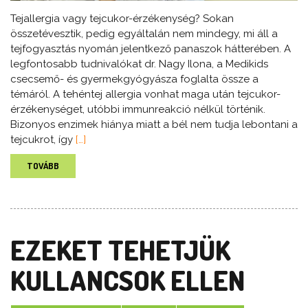
Tejallergia vagy tejcukor-érzékenység? Sokan
összetévesztik, pedig egyáltalán nem mindegy, mi áll a
tejfogyasztás nyomán jelentkező panaszok hátterében. A
legfontosabb tudnivalókat dr. Nagy Ilona, a Medikids
csecsemő- és gyermekgyógyásza foglalta össze a
témáról. A tehéntej allergia vonhat maga után tejcukor-
érzékenységet, utóbbi immunreakció nélkül történik.
Bizonyos enzimek hiánya miatt a bél nem tudja lebontani a
tejcukrot, így
[…]
TOVÁBB
EZEKET TEHETJÜK
KULLANCSOK ELLEN