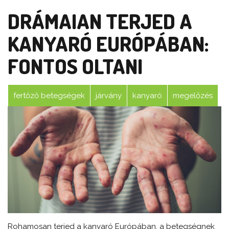
DRÁMAIAN TERJED A
KANYARÓ EURÓPÁBAN:
FONTOS OLTANI
fertőző betegségek
járvány
kanyaró
megelőzés
Rohamosan terjed a kanyaró Európában, a betegségnek