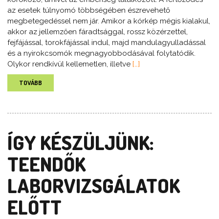
az esetek túlnyomó többségében észrevehető
megbetegedéssel nem jár. Amikor a kórkép mégis kialakul,
akkor az jellemzően fáradtsággal, rossz közérzettel,
fejfájással, torokfájással indul, majd mandulagyulladással
és a nyirokcsomók megnagyobbodásával folytatódik.
Olykor rendkívül kellemetlen, illetve
[…]
TOVÁBB
ÍGY KÉSZÜLJÜNK:
TEENDŐK
LABORVIZSGÁLATOK
ELŐTT