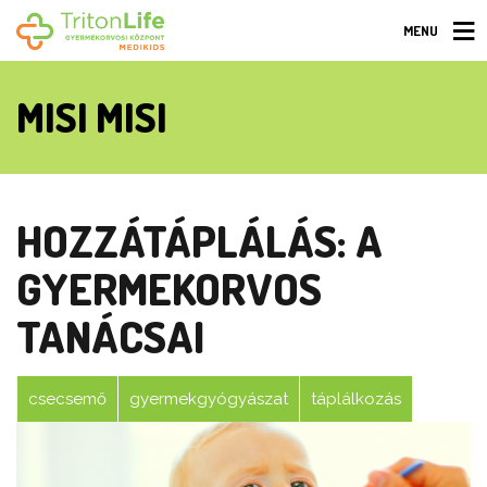
MENU
MISI MISI
HOZZÁTÁPLÁLÁS: A
GYERMEKORVOS
TANÁCSAI
csecsemő
gyermekgyógyászat
táplálkozás