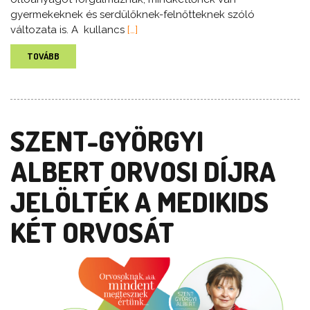
gyermekeknek és serdülőknek-felnőtteknek szóló
változata is. A kullancs
[…]
TOVÁBB
SZENT-GYÖRGYI
ALBERT ORVOSI DÍJRA
JELÖLTÉK A MEDIKIDS
KÉT ORVOSÁT