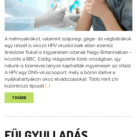
A méhnyakrákot, valamint szájüregi, gége- és végbélrákok
egy részét is okozó HPV vírustörzsek ellen ezentúl
tinédzser fiúkat is ingyenesen oltanak Nagy-Britanniában –
közölte a BBC. Eddig világszerte több országban, így
nálunk is tizenéves lányok kaphatták ingyenesen az oltást.
A HPV egy DNS-víruscsoport, mely a bőrön illetve a
nyálkahártyákon okoz elváltozásokat. Több mint 170
különböző típusát
[…]
TOVÁBB
FÜLGYULLADÁS