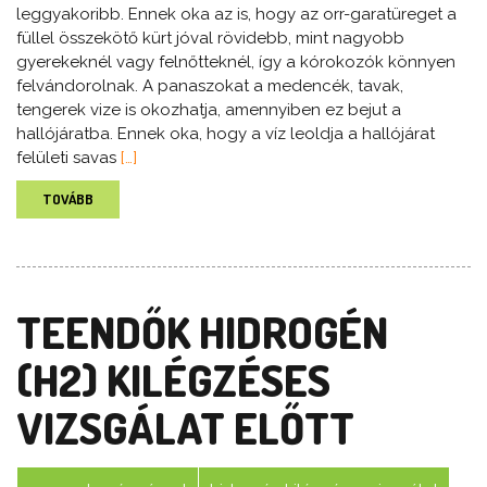
leggyakoribb. Ennek oka az is, hogy az orr-garatüreget a
füllel összekötő kürt jóval rövidebb, mint nagyobb
gyerekeknél vagy felnőtteknél, így a kórokozók könnyen
felvándorolnak. A panaszokat a medencék, tavak,
tengerek vize is okozhatja, amennyiben ez bejut a
hallójáratba. Ennek oka, hogy a víz leoldja a hallójárat
felületi savas
[…]
TOVÁBB
TEENDŐK HIDROGÉN
(H2) KILÉGZÉSES
VIZSGÁLAT ELŐTT