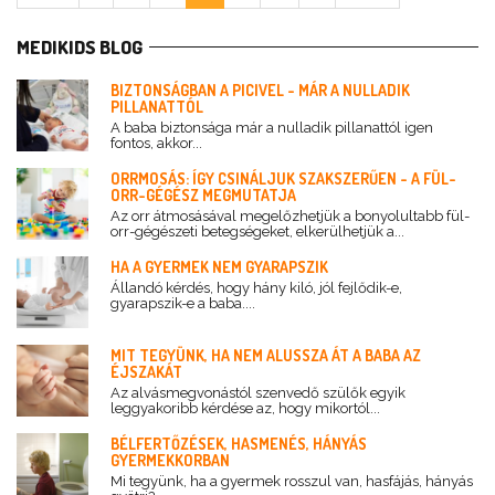
MEDIKIDS BLOG
BIZTONSÁGBAN A PICIVEL - MÁR A NULLADIK
PILLANATTÓL
A baba biztonsága már a nulladik pillanattól igen
fontos, akkor...
ORRMOSÁS: ÍGY CSINÁLJUK SZAKSZERŰEN - A FÜL-
ORR-GÉGÉSZ MEGMUTATJA
Az orr átmosásával megelőzhetjük a bonyolultabb fül-
orr-gégészeti betegségeket, elkerülhetjük a...
HA A GYERMEK NEM GYARAPSZIK
Állandó kérdés, hogy hány kiló, jól fejlődik-e,
gyarapszik-e a baba....
MIT TEGYÜNK, HA NEM ALUSSZA ÁT A BABA AZ
ÉJSZAKÁT
Az alvásmegvonástól szenvedő szülők egyik
leggyakoribb kérdése az, hogy mikortól...
BÉLFERTŐZÉSEK, HASMENÉS, HÁNYÁS
GYERMEKKORBAN
Mi tegyünk, ha a gyermek rosszul van, hasfájás, hányás