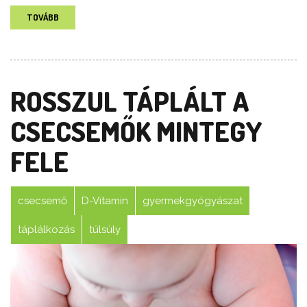
TOVÁBB
ROSSZUL TÁPLÁLT A
CSECSEMŐK MINTEGY
FELE
csecsemő
D-Vitamin
gyermekgyógyászat
táplálkozás
túlsúly