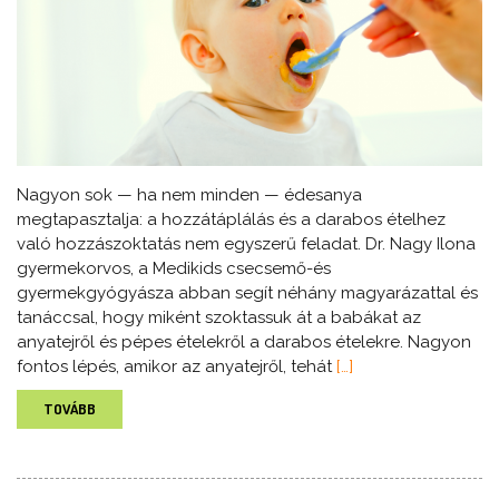
Nagyon sok — ha nem minden — édesanya
megtapasztalja: a hozzátáplálás és a darabos ételhez
való hozzászoktatás nem egyszerű feladat. Dr. Nagy Ilona
gyermekorvos, a Medikids csecsemő-és
gyermekgyógyásza abban segít néhány magyarázattal és
tanáccsal, hogy miként szoktassuk át a babákat az
anyatejről és pépes ételekről a darabos ételekre. Nagyon
fontos lépés, amikor az anyatejről, tehát
[…]
TOVÁBB