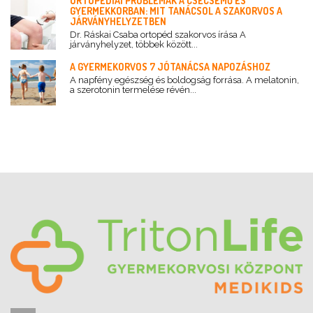
ORTOPÉDIAI PROBLÉMÁK A CSECSEMŐ ÉS
GYERMEKKORBAN: MIT TANÁCSOL A SZAKORVOS A
JÁRVÁNYHELYZETBEN
Dr. Ráskai Csaba ortopéd szakorvos írása A
járványhelyzet, többek között...
A GYERMEKORVOS 7 JÓTANÁCSA NAPOZÁSHOZ
A napfény egészség és boldogság forrása. A melatonin,
a szerotonin termelése révén...