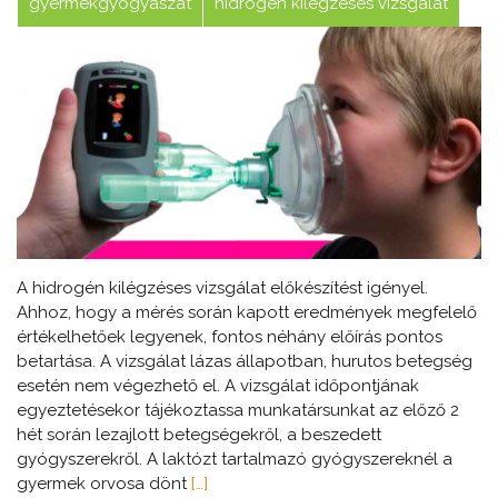
gyermekgyógyászat
hidrogén kilégzéses vizsgálat
A hidrogén kilégzéses vizsgálat előkészítést igényel.
Ahhoz, hogy a mérés során kapott eredmények megfelelő
értékelhetőek legyenek, fontos néhány előírás pontos
betartása. A vizsgálat lázas állapotban, hurutos betegség
esetén nem végezhető el. A vizsgálat időpontjának
egyeztetésekor tájékoztassa munkatársunkat az előző 2
hét során lezajlott betegségekről, a beszedett
gyógyszerekről. A laktózt tartalmazó gyógyszereknél a
gyermek orvosa dönt
[…]