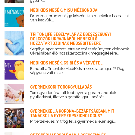
gyötri?...
MEDIKIDS MESÉK: MISU MÉZGONDJAI
Brumma, brumma! Így köszöntik a mackók a bocsaikat.
Van kedvük...
TRITONLIFE SEGÉLYALAP AZ EGÉSZSÉGÜGYI
DOLGOZÓK UKRAJNÁBÓL MENEKÜLŐ
HOZZÁTARTOZÓINAK MEGSEGÍTÉSÉRE
Segélyalapot hozott létre az egészségügyben dolgozók
Ukrajnában élő hozzátartozóinak megsegítésére...
MEDIKIDS MESÉK: CSIBI ÉS A VÉRVÉTEL
Elindult a TritonLife MediKids mesecsatornája. ?? Régi
vágyunk vált ezzel...
GYERMEKKORI TOROKGYULLADÁS
Torokgyulladás alatt többnyire a garatmandulák
gyulladását, illetve a garatfal gyulladását...
GYERMEKKEL A KORONA-BEZÁRTSÁGBAN: MIT
TANÁCSOL A GYERMEKPSZICHOLÓGUS?
Mit érzékel és mit fog fel a gyermek a jelenlegi...