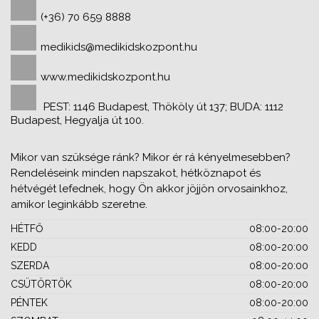
(+36) 70 659 8888
medikids@medikidskozpont.hu
www.medikidskozpont.hu
PEST: 1146 Budapest, Thököly út 137; BUDA: 1112
Budapest, Hegyalja út 100.
Mikor van szüksége ránk? Mikor ér rá kényelmesebben?
Rendeléseink minden napszakot, hétköznapot és
hétvégét lefednek, hogy Ön akkor jöjjön orvosainkhoz,
amikor leginkább szeretne.
HÉTFŐ
08:00-20:00
KEDD
08:00-20:00
SZERDA
08:00-20:00
CSÜTÖRTÖK
08:00-20:00
PÉNTEK
08:00-20:00