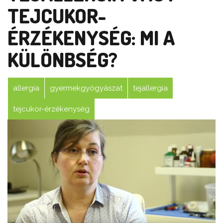
TEJCUKOR-
ÉRZÉKENYSÉG: MI A
KÜLÖNBSÉG?
allergia
gyermekgyógyászat
tejallergia
tejcukor-érzékenység