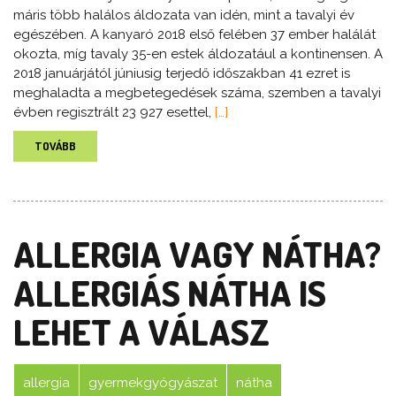
máris több halálos áldozata van idén, mint a tavalyi év
egészében. A kanyaró 2018 első felében 37 ember halálát
okozta, míg tavaly 35-en estek áldozatául a kontinensen. A
2018 januárjától júniusig terjedő időszakban 41 ezret is
meghaladta a megbetegedések száma, szemben a tavalyi
évben regisztrált 23 927 esettel,
[…]
TOVÁBB
ALLERGIA VAGY NÁTHA?
ALLERGIÁS NÁTHA IS
LEHET A VÁLASZ
allergia
gyermekgyógyászat
nátha