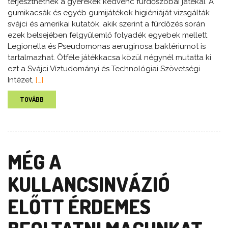
terjeszthetnek a gyerekek kedvenc fürdőszobai játékai. A
gumikacsák és egyéb gumijátékok higiéniáját vizsgálták
svájci és amerikai kutatók, akik szerint a fürdőzés során
ezek belsejében felgyülemlő folyadék egyebek mellett
Legionella és Pseudomonas aeruginosa baktériumot is
tartalmazhat. Ötféle játékkacsa közül négynél mutatta ki
ezt a Svájci Víztudományi és Technológiai Szövetségi
Intézet,
[…]
TOVÁBB
MÉG A
KULLANCSINVÁZIÓ
ELŐTT ÉRDEMES