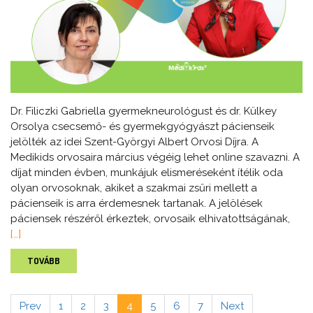
Dr. Filiczki Gabriella gyermekneurológust és dr. Külkey
Orsolya csecsemő- és gyermekgyógyászt pácienseik
jelölték az idei Szent-Györgyi Albert Orvosi Díjra. A
Medikids orvosaira március végéig lehet online szavazni. A
díjat minden évben, munkájuk elismeréseként ítélik oda
olyan orvosoknak, akiket a szakmai zsűri mellett a
pácienseik is arra érdemesnek tartanak. A jelölések
páciensek részéről érkeztek, orvosaik elhivatottságának,
[…]
TOVÁBB
Prev
1
2
3
4
5
6
7
Next