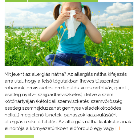
Mit jelent az allergiás nátha? Az allergiás nátha kifejezés
arra utal, hogy a felső légutakban (heves tüsszentési
rohamok, orrviszketés, orrdugulás, vizes orrfolyás, garat-,
esetleg nyelv-, szájpadlásviszketés) illetve a szem
kötőhártyáján (kétoldali szemviszketés, szemvörösség,
esetleg szemhéjduzzanat gennyes váladékképződés
nélkül) megjelenő tünetek, panaszok kialakulásáért
allergiás reakció felelős. Az allergiás nátha kialakulásának
elindítója a környezetünkben előforduló egy vagy
[…]