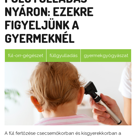
NYÁRON: EZEKRE
FIGYELJÜNK A
GYERMEKNÉL
fül-orr-gégészet
füllgyulladás
gyermekgyógyászat
A fül fertőzése csecsemőkorban és kisgyerekkorban a