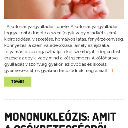
A kötőhártya-gyulladás tünetei A kötőhártya-gyulladás
leggyakoribb tünete a szem (egyik vagy mindkét szem)
kipirosodása, viszketése, homályos látás, fényérzékenység,
könnyezés, a szem váladékozása, amely az éjszaka
folyamán összeragaszthatja a két szemhéjat, idegen test
érzése az egyik, vagy mind a két szemben. A kötőhártya-
gyulladás viszonylag gyakori az óvodás és iskolás
gyermekeknél, ők gyakran fertőződnek meg amiatt
[…]
TOVÁBB
MONONUKLEÓZIS: AMIT