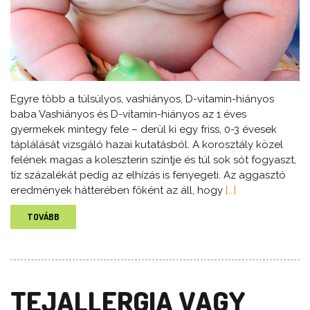
Egyre több a túlsúlyos, vashiányos, D-vitamin-hiányos
baba Vashiányos és D-vitamin-hiányos az 1 éves
gyermekek mintegy fele – derül ki egy friss, 0-3 évesek
táplálását vizsgáló hazai kutatásból. A korosztály közel
felének magas a koleszterin szintje és túl sok sót fogyaszt,
tíz százalékát pedig az elhízás is fenyegeti. Az aggasztó
eredmények hátterében főként az áll, hogy
[…]
TOVÁBB
TEJALLERGIA VAGY