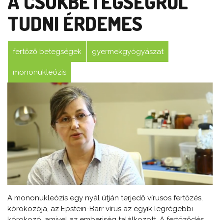
A CSÓKBETEGSÉGRŐL
TUDNI ÉRDEMES
fertőző betegségek
gyermekgyógyászat
mononukleózis
A mononukleózis egy nyál útján terjedő vírusos fertőzés,
kórokozója, az Epstein-Barr vírus az egyik legrégebbi
kórokozó, amivel az emberiség találkozott. A fertőződés