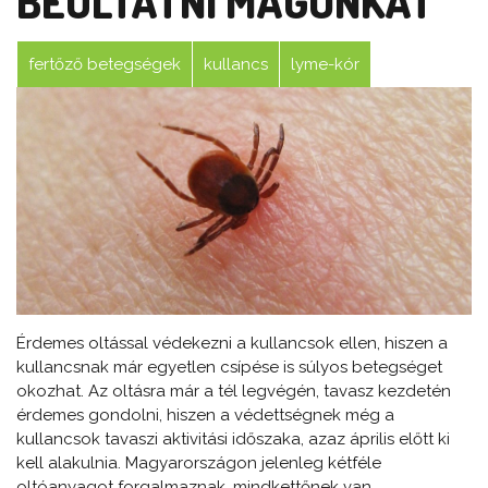
BEOLTATNI MAGUNKAT
fertőző betegségek
kullancs
lyme-kór
Érdemes oltással védekezni a kullancsok ellen, hiszen a
kullancsnak már egyetlen csípése is súlyos betegséget
okozhat. Az oltásra már a tél legvégén, tavasz kezdetén
érdemes gondolni, hiszen a védettségnek még a
kullancsok tavaszi aktivitási időszaka, azaz április előtt ki
kell alakulnia. Magyarországon jelenleg kétféle
oltóanyagot forgalmaznak, mindkettőnek van